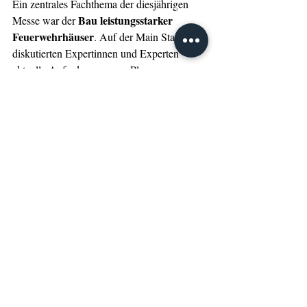
Ein zentrales Fachthema der diesjährigen 
Bau leistungsstarker 
Messe war der 
Feuerwehrhäuser
. Auf der Main Stage 
diskutierten Expertinnen und Experten 
aktuelle Anforderungen an Planung, 
Architektur und Funktionalität moderner 
Gerätehäuser. Im Fokus standen dabei 
betrieblich optimierte Abläufe, 
zukunftsfähige Raumkonzepte sowie 
nachhaltige Bauweisen.
Women in Rescue-Corner
Mit dem neuen 
rückte die 112RESCUE einmal mehr 
gesellschaftliches Engagement, 
Gleichberechtigung und Diversität im 
Rettungswesen in den Mittelpunkt. Die 
Sonderfläche bot eine zentrale Anlaufstelle 
für Austausch, Vernetzung und persönliche 
Weiterentwicklung innerhalb der gesamten 