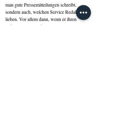
man gute Pressemitteilungen schreibt, 
sondern auch, welchen Service Redaktionen 
lieben. Vor allem dann, wenn er ihren 
Arbeitsalltag erleichtert!
Kommunikation
Marketing
Storytelling
Content Marketing
zielgruppengerechtes Texten
Zielgruppengerechte Inhalte
Pressetexte platzieren
PR-Arbeit
Tipps
Management
Aktuelle Beiträge
Alle ansehen