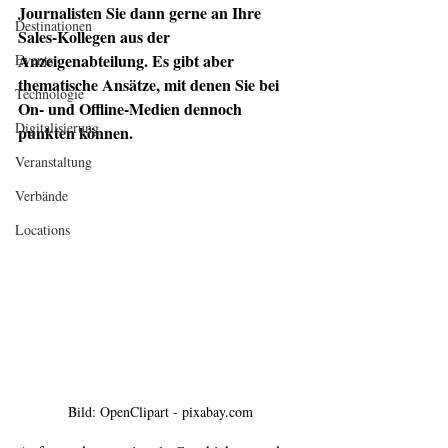
Journalisten Sie dann gerne an Ihre 
Destinationen
Sales-Kollegen aus der 
Anzeigenabteilung. Es gibt aber 
Events
thematische Ansätze, mit denen Sie bei 
Technologie
On- und Offline-Medien dennoch 
Digitalisierung
punkten können. 
Veranstaltung
Verbände
Locations
Bild: OpenClipart - pixabay.com