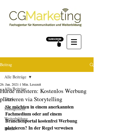
Beitrag
Alle Beiträge
26. Jan. 2021
1 Min. Lesezeit
Alle Beiträge
Hürde meistern: Kostenlos Werbung
platzieren via Storytelling
Tipps
Sie möchten in einem anerkannten 
Management
Fachmedium oder auf einem 
Weiterbildung
Branchenportal kostenfrei Werbung 
platzieren? In der Regel verweisen 
Hotels