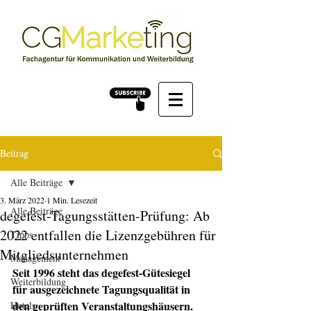
Beitrag
Alle Beiträge
3. März 2022
1 Min. Lesezeit
Alle Beiträge
degefest-Tagungsstätten-Prüfung: Ab
2022 entfallen die Lizenzgebühren für
Tipps
Mitgliedsunternehmen
Management
Seit 1996 steht das degefest-Gütesiegel 
Weiterbildung
für ausgezeichnete Tagungsqualität in 
den geprüften Veranstaltungshäusern. 
Hotels