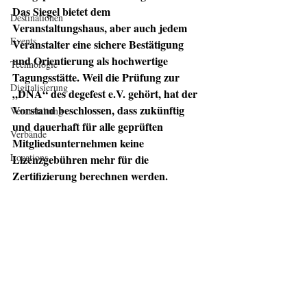
Das Siegel bietet dem 
Destinationen
Veranstaltungshaus, aber auch jedem 
Events
Veranstalter eine sichere Bestätigung 
und Orientierung als hochwertige 
Technologie
Tagungsstätte. Weil die Prüfung zur 
Digitalisierung
„DNA“ des degefest e.V. gehört, hat der 
Vorstand beschlossen, dass zukünftig 
Veranstaltung
und dauerhaft für alle geprüften 
Verbände
Mitgliedsunternehmen keine 
Locations
Lizenzgebühren mehr für die 
Zertifizierung berechnen werden. 