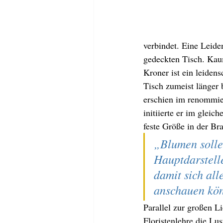
verbindet. Eine Leide
gedeckten Tisch. Kaum
Kroner ist ein leidens
Tisch zumeist länger 
erschien im renommie
initiierte er im gleic
feste Größe in der B
„Blumen sollen
Hauptdarstelle
damit sich all
anschauen kö
Parallel zur großen L
Floristenlehre die Lu