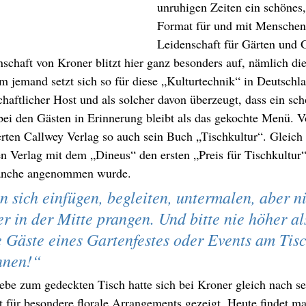
unruhigen Zeiten ein schönes, 
Format für und mit Menschen,
Leidenschaft für Gärten und G
nschaft von Kroner blitzt hier ganz besonders auf, nämlich die
 jemand setzt sich so für diese „Kulturtechnik“ in Deutschla
chaftlicher Host und als solcher davon überzeugt, dass ein sc
bei den Gästen in Erinnerung bleibt als das gekochte Menü. V
rten Callwey Verlag so auch sein Buch „Tischkultur“. Gleich
hen Verlag mit dem „Dineus“ den ersten „Preis für Tischkultur“,
ranche angenommen wurde. 
 sich einfügen, begleiten, untermalen, aber ni
r in der Mitte prangen. Und bitte nie höher al
e Gäste eines Gartenfestes oder Events am Tis
nnen!“ 
iebe zum gedeckten Tisch hatte sich bei Kroner gleich nach se
st für besondere florale Arrangements gezeigt. Heute findet ma