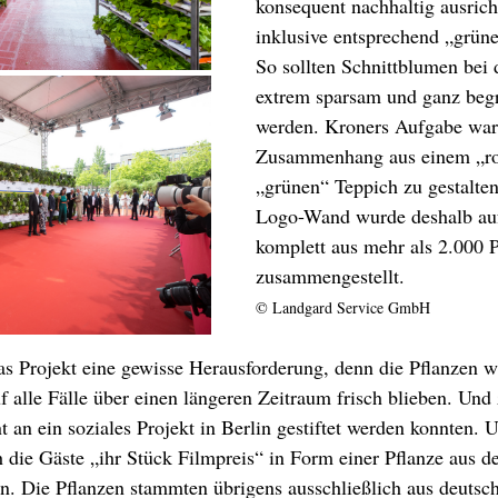
konsequent nachhaltig ausrich
inklusive entsprechend „grüner
So sollten Schnittblumen bei 
extrem sparsam und ganz begr
werden. Kroners Aufgabe war 
Zusammenhang aus einem „ro
„grünen“ Teppich zu gestalten
Logo-Wand wurde deshalb auf
komplett aus mehr als 2.000 P
zusammengestellt. 
© Landgard Service GmbH
s Projekt eine gewisse Herausforderung, denn die Pflanzen w
uf alle Fälle über einen längeren Zeitraum frisch blieben. Und
t an ein soziales Projekt in Berlin gestiftet werden konnten. 
 die Gäste „ihr Stück Filmpreis“ in Form einer Pflanze aus 
. Die Pflanzen stammten übrigens ausschließlich aus deutsc