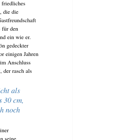
friedliches 
 die die 
astfreundschaft 
 für den 
nd ein wie er. 
hön gedeckter 
or einigen Jahren 
 im Anschluss 
 der rasch als 
cht als 
s 30 cm, 
ch noch 
iner 
n seine 