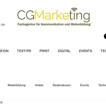
e.de
TION
TEXT/PR
PRINT
DIGITAL
EVENTS
TE
Weiterbildung
Hotels
Destinationen
Events
Techn
it
cations