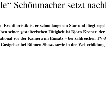
ale“ Schönmacher setzt nach
en Eventfloristik ist er schon lange ein Star und fliegt re
en seiner gestalterischen Tätigkeit ist Björn Kroner, der
tional vor der Kamera im Einsatz – bei zahlreichen TV-Au
Gastgeber bei Bühnen-Shows sowie in der Weiterbildung 
KATION
TEXT/PR
PRINT
DIGITAL
EVENTS
TEX