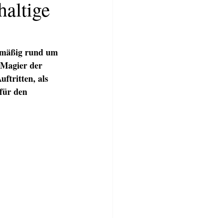
haltige
gelmäßig rund um 
 Magier der 
ftritten, als 
für den 
TWERKSTATT
BLOG
More