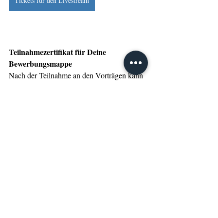
Tickets für den Livestream
Teilnahmezertifikat für Deine 
Bewerbungsmappe
Nach der Teilnahme an den Vorträgen kann 
ein Teilnahmezertifikat direkt am 
Messestand der IST-Hochschule in Halle 7 
neben der DIGITAL & EVENTS STAGE 
abgeholt werden.
Weiterbildung
IST-Hochschule für Management
BOE INTERNATIONAL
IST- Studieninstitut
Nachwuchskongress
Aktuelle Beiträge
Alle ansehen