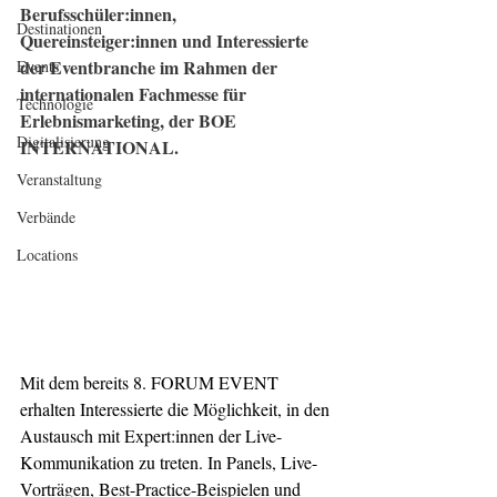
Berufsschüler:innen, 
Destinationen
Quereinsteiger:innen und Interessierte 
der Eventbranche im Rahmen der 
Events
internationalen Fachmesse für 
Technologie
Erlebnismarketing, der BOE 
Digitalisierung
INTERNATIONAL.
Veranstaltung
Verbände
Locations
Mit dem bereits 8. FORUM EVENT 
erhalten Interessierte die Möglichkeit, in den 
Austausch mit Expert:innen der Live-
Kommunikation zu treten. In Panels, Live-
Vorträgen, Best-Practice-Beispielen und 