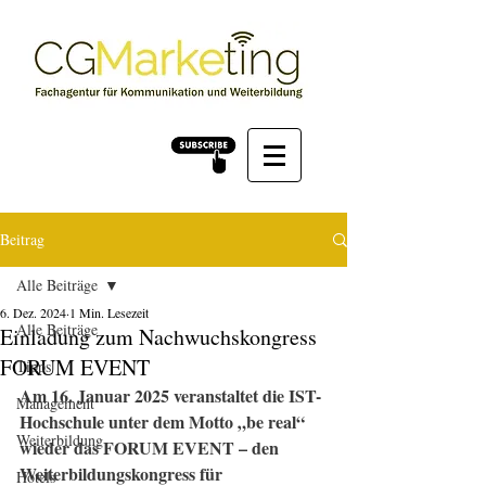
Beitrag
Alle Beiträge
6. Dez. 2024
1 Min. Lesezeit
Alle Beiträge
Einladung zum Nachwuchskongress
FORUM EVENT
Tipps
Am 16. Januar 2025 veranstaltet die IST-
Management
Hochschule unter dem Motto „be real“ 
Weiterbildung
wieder das FORUM EVENT – den 
Weiterbildungskongress für 
Hotels