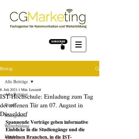
Beitrag
Alle Beiträge
8. Juli 2021
1 Min. Lesezeit
Alle Beiträge
IST-Hochschule: Einladung zum Tag
der offenen Tür am 07. August in
Tipps
Düsseldorf
Management
Spannende Vorträge geben informative 
Weiterbildung
Einblicke in die Studiengänge und die 
einzelnen Branchen, in die IST-
Hotels