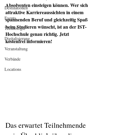
Absolventen einsteigen können. Wer sich 
Destinationen
attraktive Karriereaussichten in einem 
Events
spannenden Beruf und gleichzeitig Spaß 
beim Studieren wünscht, ist an der IST-
Technologie
Hochschule genau richtig. Jetzt 
Digitalisierung
kostenfrei informieren!
Veranstaltung
Verbände
Locations
Das erwartet Teilnehmende 