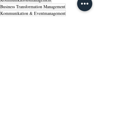
Business Transformation Management
Kommunikation & Eventmanagement
IST-Studiengänge
Business Adminstration
Karriere
Kommunikation und Medienmanagement
Tag de offenen Tür
studieren
Tipps
Weiterbildung
Events
Aktuelle Beiträge
Alle ansehen