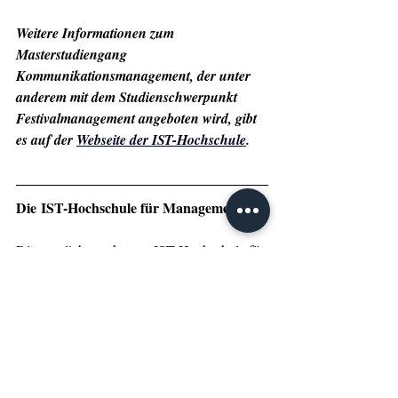
Weitere Informationen zum 
Masterstudiengang 
Kommunikationsmanagement, der unter 
anderem mit dem Studienschwerpunkt 
Festivalmanagement angeboten wird, gibt 
es auf der 
Webseite der IST-Hochschule
. 
Die IST-Hochschule für Management
Die staatlich anerkannte IST-Hochschule für 
Management bietet branchenspezifische 
Bachelor- und Masterstudiengänge in den 
Bereichen Kommunikation & Wirtschaft, 
Fitness & Gesundheit, Sport & Management 
sowie Tourismus & Hospitality an. Die 
Fernstudiengänge eignen sich sowohl für 