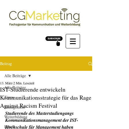
Beitrag
Alle Beiträge
13. März
2 Min. Lesezeit
Alle Beiträge
IST-Studierende entwickeln
Kommunikationsstrategie für das Rage
Tipps
Against Racism Festival
Management
Studierende des Masterstudiengangs 
Weiterbildung
Kommunikationsmanagement der IST-
Hotels
Hochschule für Management haben 