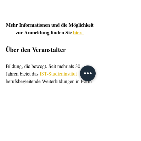
Mehr Informationen und die Möglichkeit 
zur Anmeldung finden Sie 
hier. 
Über den Veranstalter
Bildung, die bewegt.
Seit mehr als 30 
Jahren bietet das 
IST-Studieninstitut 
berufsbegleitende Weiterbildungen in Form 
des staatlich zugelassenen Fernunterrichts 
an.  Zur Wahl stehen über 100 Aus- und 
Weiterbildungen. Das Spektrum umfasst die 
 „Sport &  Management“, 
Bereiche
„Fitness & Gesundheit“, „Tourismus & 
Hospitality“ 
„Kommunikation & 
 sowie 
Wirtschaft".