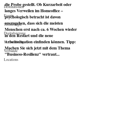
die Probe gestellt. Ob Kurzarbeit oder 
Destinationen
langes Verweilen im Homeoffice – 
Events
psychologisch betracht ist davon 
auszugehen, dass sich die meisten 
Technologie
Menschen erst nach ca. 6 Wochen wieder 
Digitalisierung
in den Restart und die neue 
Arbeitssituation einfinden können. Tipp: 
Veranstaltung
Machen Sie sich jetzt mit dem Thema 
Verbände
"Business-Resilienz" vertraut...
Locations