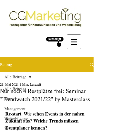
Beitrag
Alle Beiträge
21. Mai 2021
1 Min. Lesezeit
Alle Beiträge
Nur noch 4 Restplätze frei: Seminar
"Trendwatch 2021/22" by Masterclass
Tipps
Management
Re-start. Wie sehen Events in der nahen 
Weiterbildung
Zukunft aus? Welche Trends müssen 
Eventplaner kennen?
Hotels