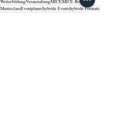
Weiterbildung
Veranstaltung
MICE
MICE-Branche
Masterclass
Eventplaner
hybride Events
hybride Formate
hybride Veranstaltungen
Eventmanager
Restart
Masterclass-Seminare
Trendwatch 2021/2022
Immersion
Cocooning
Organisatoren
Tipps
Management
Weiterbildung
Aktuelle Beiträge
Alle ansehen