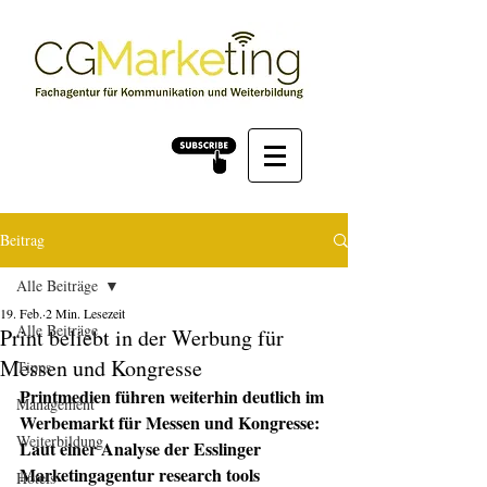
Beitrag
Alle Beiträge
19. Feb.
2 Min. Lesezeit
Alle Beiträge
Print beliebt in der Werbung für
Messen und Kongresse
Tipps
Printmedien führen weiterhin deutlich im 
Management
Werbemarkt für Messen und Kongresse: 
Weiterbildung
Laut einer Analyse der Esslinger 
Marketingagentur research tools 
Hotels