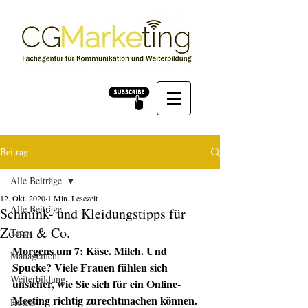
Beitrag
Alle Beiträge
12. Okt. 2020
1 Min. Lesezeit
Alle Beiträge
Schmink- und Kleidungstipps für
Zoom & Co.
Tipps
Morgens um 7: Käse. Milch. Und 
Management
Spucke? Viele Frauen fühlen sich 
Weiterbildung
unsicher, wie Sie sich für ein Online-
Meeting richtig zurechtmachen können. 
Hotels