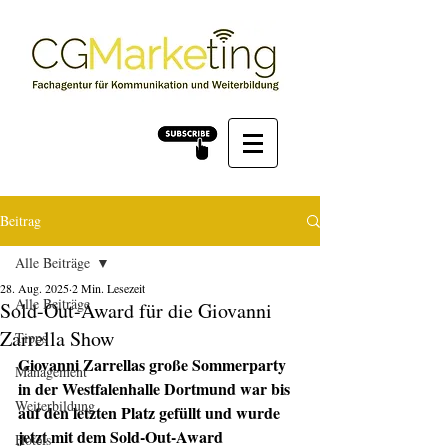
Beitrag
Alle Beiträge
28. Aug. 2025
2 Min. Lesezeit
Alle Beiträge
Sold-Out-Award für die Giovanni
Zarrella Show
Tipps
Giovanni Zarrellas große Sommerparty 
Management
in der Westfalenhalle Dortmund war bis 
Weiterbildung
auf den letzten Platz gefüllt und wurde 
jetzt mit dem Sold-Out-Award 
Hotels