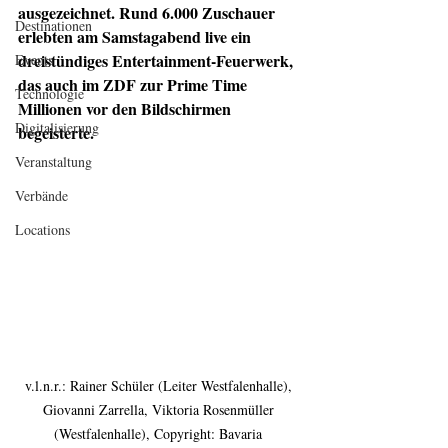
ausgezeichnet. Rund 6.000 Zuschauer 
Destinationen
erlebten am Samstagabend live ein 
dreistündiges Entertainment-Feuerwerk, 
Events
das auch im ZDF zur Prime Time 
Technologie
Millionen vor den Bildschirmen 
Digitalisierung
begeisterte.
Veranstaltung
Verbände
Locations
v.l.n.r.: Rainer Schüler (Leiter Westfalenhalle), 
Giovanni Zarrella, Viktoria Rosenmüller 
(Westfalenhalle), Copyright: Bavaria 