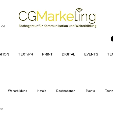
e.de
TION
TEXT/PR
PRINT
DIGITAL
EVENTS
TE
Weiterbildung
Hotels
Destinationen
Events
Techn
it
cations