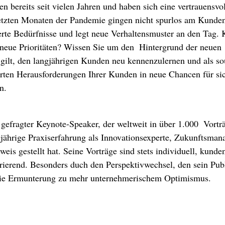
n bereits seit vielen Jahren und haben sich eine vertrauensvo
letzten Monaten der Pandemie gingen nicht spurlos am Kunden
rte Bedürfnisse und legt neue Verhaltensmuster an den Tag. 
neue Prioritäten? Wissen Sie um den  Hintergrund der neuen 
gilt, den langjährigen Kunden neu kennenzulernen und als so
erten Herausforderungen Ihrer Kunden in neue Chancen für sic
n.
 
 gefragter Keynote-Speaker, der weltweit in über 1.000  Vortr
jährige Praxiserfahrung als Innovationsexperte, Zukunftsman
is gestellt hat. Seine Vorträge sind stets individuell, kunden
rierend. Besonders duch den Perspektivwechsel, den sein Pub
die Ermunterung zu mehr unternehmerischem Optimismus.