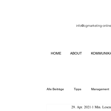
info@cgmarketing-onlin
HOME
ABOUT
KOMMUNIKA
Alle Beiträge
Tipps
Management
29. Apr. 2021
1 Min. Leseze
Veranstaltung
Verbände
Lo