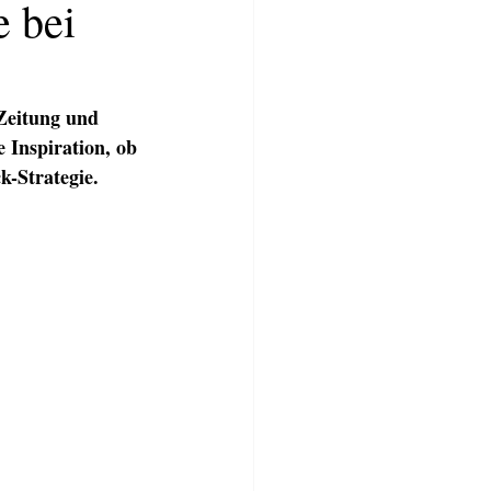
e bei
Zeitung und 
 Inspiration, ob 
-Strategie.  
TWERKSTATT
BLOG
More