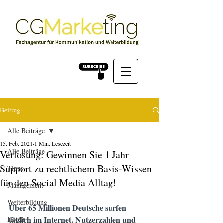
Beitrag
Alle Beiträge
15. Feb. 2021
1 Min. Lesezeit
Alle Beiträge
Verlosung: Gewinnen Sie 1 Jahr
Support zu rechtlichem Basis-Wissen
Tipps
für den Social Media Alltag!
Management
Weiterbildung
Über 65 Millionen Deutsche surfen 
täglich im Internet. Nutzerzahlen und 
Hotels