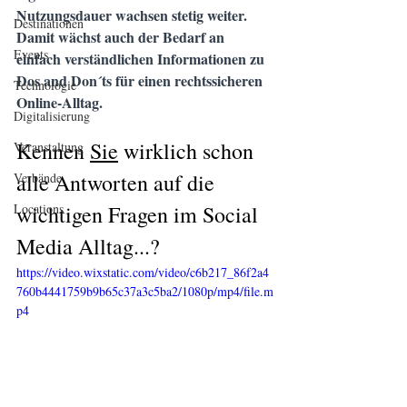
Nutzungsdauer wachsen stetig weiter. 
Destinationen
Damit wächst auch der Bedarf an 
Events
einfach verständlichen Informationen zu 
Dos and Don´ts für einen rechtssicheren 
Technologie
Online-Alltag. 
Digitalisierung
Kennen 
Sie
 wirklich schon 
Veranstaltung
alle Antworten auf die 
Verbände
Locations
wichtigen Fragen im Social 
Media Alltag...? 
https://video.wixstatic.com/video/c6b217_86f2a4
760b4441759b9b65c37a3c5ba2/1080p/mp4/file.m
p4