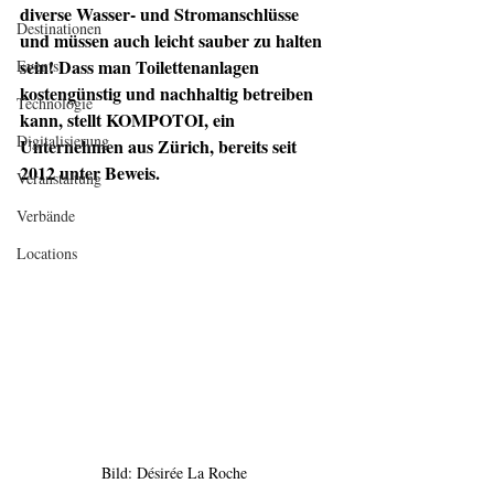
diverse Wasser- und Stromanschlüsse 
Destinationen
und müssen auch leicht sauber zu halten 
sein! Dass man Toilettenanlagen 
Events
kostengünstig und nachhaltig betreiben 
Technologie
kann, stellt KOMPOTOI, ein 
Digitalisierung
Unternehmen aus Zürich, bereits seit 
2012 unter Beweis.
Veranstaltung
Verbände
Locations
Bild: Désirée La Roche 