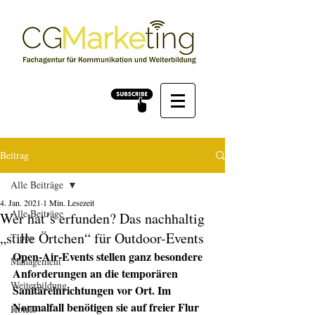
Beitrag
Alle Beiträge
4. Jan. 2021
1 Min. Lesezeit
Alle Beiträge
Wer hat´s erfunden? Das nachhaltig
„stille Örtchen“ für Outdoor-Events
Tipps
Open-Air-Events stellen ganz besondere 
Management
Anforderungen an die temporären 
Weiterbildung
Sanitäreinrichtungen vor Ort. Im 
Normalfall benötigen sie auf freier Flur 
Hotels