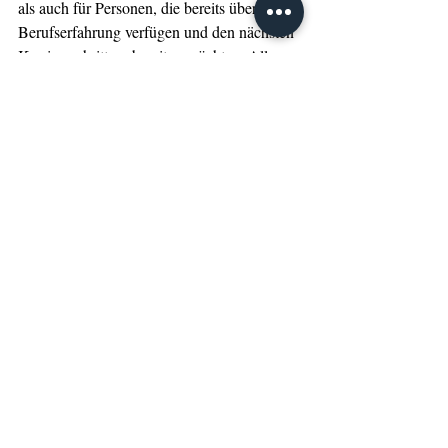
als auch für Personen, die bereits über 
Berufserfahrung verfügen und den nächsten 
Karriereschritt vorbereiten möchten. Alle 
Angebote zeichnen sich aus durch eine 
hohe Flexibilität, eine moderne 
Wissensvermittlung mit Online-Vorlesungen 
und Online-Tutorien, eine ausgesprochene 
Praxisnähe sowie die Möglichkeit, 
persönliche Wahl-Themenschwerpunkte zu 
setzen.
IST-Hochschule für Management
Studium
Stiftung Universität Hildesheim
Stipedium
Hochschulfundraising
Stipendienkonzept
Studienfinanzierung
Modell zur Studienfinanzierung
Stipendiat
Förderung
Fiananzierung des Studiums
Tipps