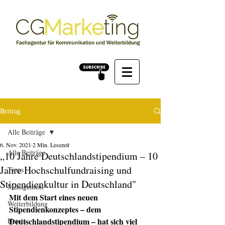
Beitrag
Alle Beiträge
6. Nov. 2021
2 Min. Lesezeit
Alle Beiträge
„10 Jahre Deutschlandstipendium – 10
Jahre Hochschulfundraising und
Tipps
Stipendienkultur in Deutschland"
Management
Mit dem Start eines neuen 
Weiterbildung
Stipendienkonzeptes – dem 
Deutschlandstipendium – hat sich viel 
Hotels