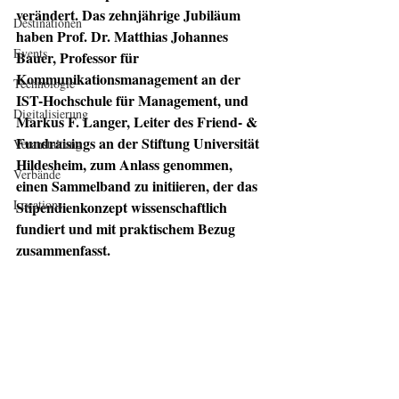
verändert. Das zehnjährige Jubiläum 
Destinationen
haben Prof. Dr. Matthias Johannes 
Events
Bauer, Professor für 
Kommunikationsmanagement an der 
Technologie
IST-Hochschule für Management, und 
Digitalisierung
Markus F. Langer, Leiter des Friend- & 
Fundraisings an der Stiftung Universität 
Veranstaltung
Hildesheim, zum Anlass genommen, 
Verbände
einen Sammelband zu initiieren, der das 
Locations
Stipendienkonzept wissenschaftlich 
fundiert und mit praktischem Bezug 
zusammenfasst. 