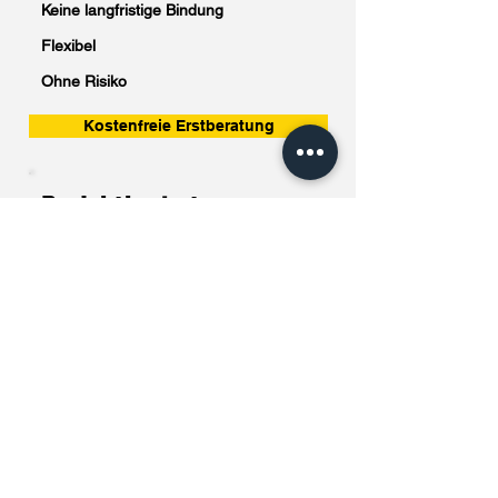
Keine langfristige Bindung
Flexibel
Ohne Risiko
Kostenfreie Erstberatung
Projektbasiert
Fixer Projektpreis
Klar definierte Ziele
Finale Umsetzung
Angebot anfordern
Starten Sie jetzt