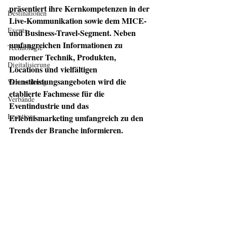
präsentiert ihre Kernkompetenzen in der 
Destinationen
Live-Kommunikation sowie dem MICE- 
Events
und Business-Travel-Segment. Neben 
umfangreichen Informationen zu 
Technologie
moderner Technik, Produkten, 
Digitalisierung
Locations und vielfältigen 
Dienstleistungsangeboten wird die 
Veranstaltung
etablierte Fachmesse für die 
Verbände
Eventindustrie und das 
Locations
Erlebnismarketing umfangreich zu den 
Trends der Branche informieren.