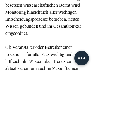
besetzten wissenschaftlichen Beirat wird 
Monitoring hinsichtlich aller wichtigen 
Entscheidungsprozesse betrieben, neues 
Wissen gebündelt und im Gesamtkontext 
eingeordnet.
Ob Veranstalter oder Betreiber einer 
Location – für alle ist es wichtig und 
hilfreich, ihr Wissen über Trends zu 
aktualisieren, um auch in Zukunft einen 
positiven Beitrag zum Geschehen in der 
Veranstaltungsbranche leisten zu können. 
So ist die BOE INTERNATIONAL auch 
für den degefest und seine Mitglieder eine 
wichtige Plattform, um sich über aktuelle 
Entwicklungen in der Branche zu 
informieren, aber natürlich auch, um den 
persönlichen Kontakt mit den Mitgliedern 