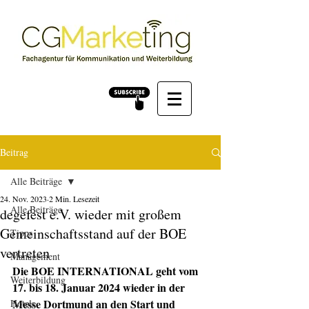
Beitrag
Alle Beiträge
24. Nov. 2023
2 Min. Lesezeit
Alle Beiträge
degefest e.V. wieder mit großem
Gemeinschaftsstand auf der BOE
Tipps
vertreten
Management
Die BOE INTERNATIONAL geht vom 
Weiterbildung
17. bis 18. Januar 2024 wieder in der 
Messe Dortmund an den Start und 
Hotels