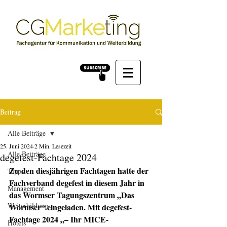
Beitrag
Alle Beiträge
25. Juni 2024
2 Min. Lesezeit
Alle Beiträge
degefest-Fachtage 2024
Zu den diesjährigen Fachtagen hatte der 
Tipps
Fachverband degefest in diesem Jahr in 
Management
das Wormser Tagungszentrum „Das 
Weiterbildung
Wormser“ eingeladen. Mit degefest-
Fachtage 2024 „– Ihr MICE-
Hotels