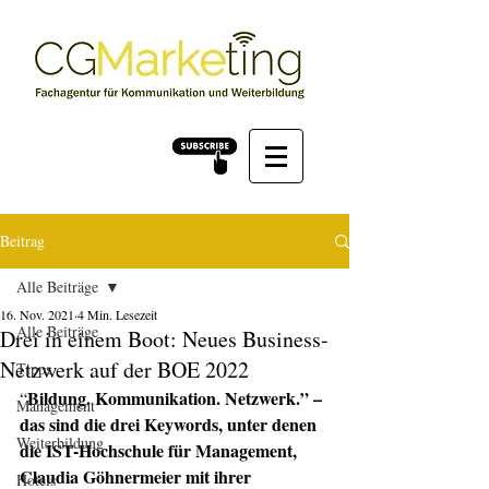
Beitrag
Alle Beiträge
16. Nov. 2021
4 Min. Lesezeit
Alle Beiträge
Drei in einem Boot: Neues Business-
Netzwerk auf der BOE 2022
Tipps
Bildung. Kommunikation. Netzwerk.” – 
“
Management
das sind die drei Keywords, unter denen 
Weiterbildung
die IST-Hochschule für Management, 
Claudia Göhnermeier mit ihrer 
Hotels