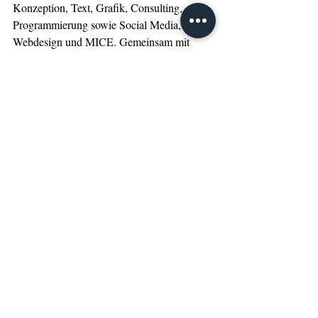
Konzeption, Text, Grafik, Consulting, 
Programmierung sowie Social Media, 
Webdesign und MICE. Gemeinsam mit 
diesem Netzwerk von qualifizierten 
Spezialisten bietet Inhaberin Claudia 
Göhnermeier seit November 2020 
Marketingstrategie- und -kommunikation 
sowie die gesamte Bandbreite von 
Serviceleistungen in den Bereichen Print 
und Online an. Das umfasst Konzeption, 
Planung und Umsetzung von 
medienübergreifenden Marketing- und 
Kommunikationsstrategien zur optimalen 
Positionierung eines Produktes, einer 
Thematik oder eines Unternehmens.              
www.cgmarketing-online.de
MEET GERMANY 