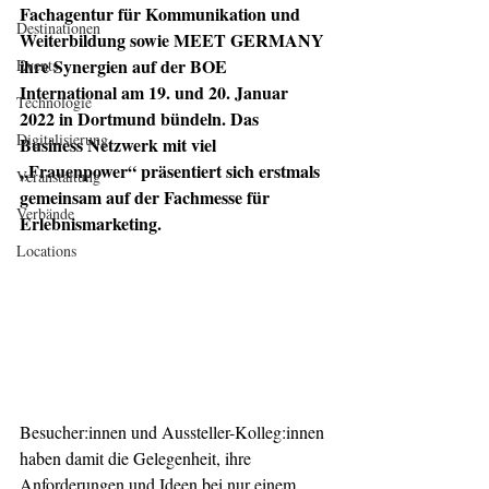
Fachagentur für Kommunikation und 
Destinationen
Weiterbildung sowie MEET GERMANY 
ihre Synergien auf der BOE 
Events
International am 19. und 20. Januar 
Technologie
2022 in Dortmund bündeln. Das 
Digitalisierung
Business Netzwerk mit viel 
„Frauenpower“ präsentiert sich erstmals 
Veranstaltung
gemeinsam auf der Fachmesse für 
Verbände
Erlebnismarketing.
Locations
Besucher:innen und Aussteller-Kolleg:innen 
haben damit die Gelegenheit, ihre 
Anforderungen und Ideen bei nur einem 