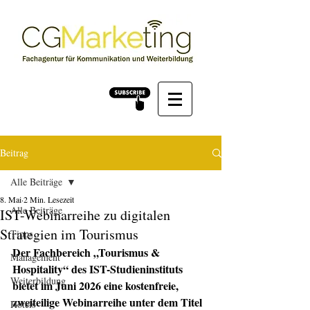
Beitrag
Alle Beiträge
8. Mai
2 Min. Lesezeit
Alle Beiträge
IST-Webinarreihe zu digitalen
Strategien im Tourismus
Tipps
Der Fachbereich „Tourismus & 
Management
Hospitality“ des IST-Studieninstituts 
Weiterbildung
bietet im Juni 2026 eine kostenfreie, 
zweiteilige Webinarreihe unter dem Titel 
Hotels