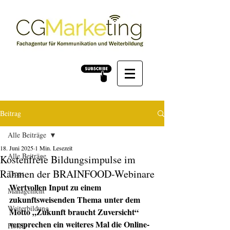
Beitrag
Alle Beiträge
18. Juni 2025
1 Min. Lesezeit
Alle Beiträge
Kostenfreie Bildungsimpulse im
Rahmen der BRAINFOOD-Webinare
Tipps
Wertvollen Input zu einem 
Management
zukunftsweisenden Thema
unter dem  
Weiterbildung
Motto „Zukunft braucht Zuversicht“ 
versprechen ein weiteres Mal die Online-
Hotels