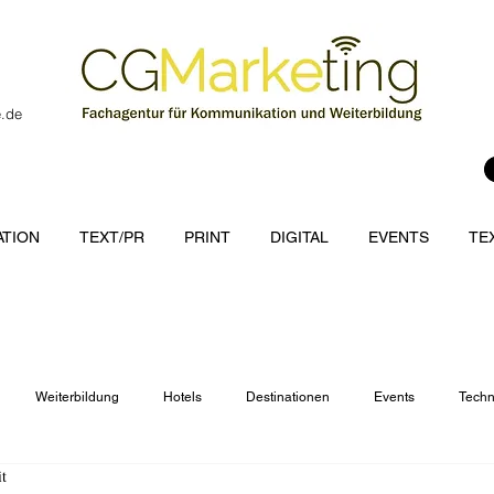
e.de
TION
TEXT/PR
PRINT
DIGITAL
EVENTS
TE
Weiterbildung
Hotels
Destinationen
Events
Techn
it
cations