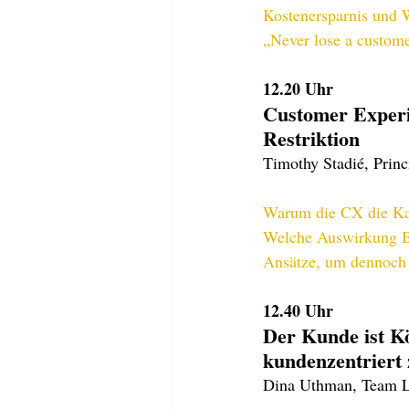
Kostenersparnis und 
„Never lose a custome
12.20 
Uhr
Customer Experi
Restriktion
Timothy Stadié, Princ
Warum die CX die Kau
Welche Auswirkung B
Ansätze, um dennoch e
12.40 
Uhr
Der Kunde ist Kö
kundenzentriert 
Dina Uthman, Team L