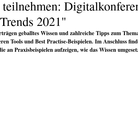
 teilnehmen: Digitalkonfere
 Trends 2021"
orträgen geballtes Wissen und zahlreiche Tipps zum Them
eren Tools und Best Practise-Beispielen. Im Anschluss fin
 die an Praxisbeispielen aufzeigen, wie das Wissen umgese
KATION
TEXT/PR
PRINT
DIGITAL
EVENTS
TEX