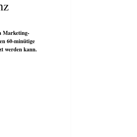
nz
a Marketing-
den 60-minütige 
tzt werden kann.
TWERKSTATT
BLOG
More