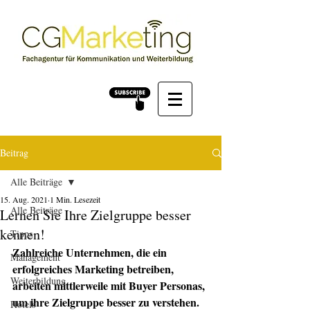
Beitrag
Alle Beiträge
15. Aug. 2021
1 Min. Lesezeit
Alle Beiträge
Lernen Sie Ihre Zielgruppe besser
kennen!
Tipps
Zahlreiche Unternehmen, die ein 
Management
erfolgreiches Marketing betreiben, 
Weiterbildung
arbeiten mittlerweile mit Buyer Personas, 
um ihre Zielgruppe besser zu verstehen. 
Hotels