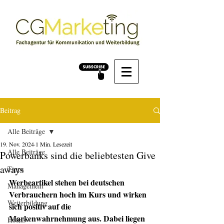
Beitrag
Alle Beiträge
19. Nov. 2024
1 Min. Lesezeit
Alle Beiträge
Powerbanks sind die beliebtesten Give
aways
Tipps
Werbeartikel stehen bei deutschen 
Management
Verbrauchern hoch im Kurs und wirken 
Weiterbildung
sich positiv auf die 
Markenwahrnehmung aus. Dabei liegen 
Hotels