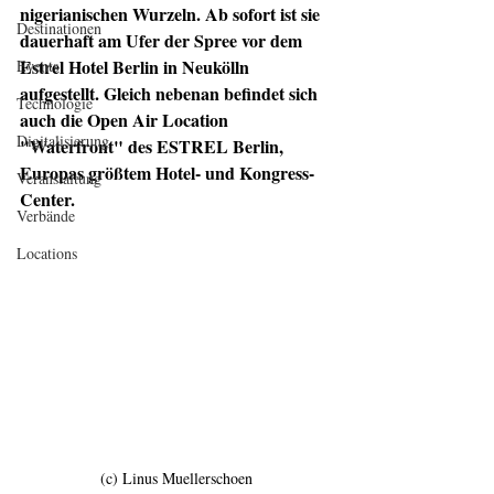
nigerianischen Wurzeln. Ab sofort ist sie 
Destinationen
dauerhaft am Ufer der Spree vor dem 
Estrel Hotel Berlin in Neukölln 
Events
aufgestellt. Gleich nebenan befindet sich 
Technologie
auch die 
Open Air Location 
Digitalisierung
"Waterfront" des ESTREL Berlin, 
Europas größtem Hotel- und Kongress-
Veranstaltung
Center.
Verbände
Locations
(c) Linus Muellerschoen