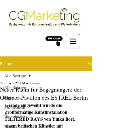
Beitrag
Alle Beiträge
28. Juni 2022
2 Min. Lesezeit
Alle Beiträge
Neuer Raum für Begegnungen: der
Outdoor-Pavillon des ESTREL Berlin
Tipps
Gerade eingeweiht wurde die 
Management
großformatige Kunstinstallation 
Weiterbildung
FILTERED RAYS 
von Yinka Ilori, 
einem britischen Künstler mit 
Hotels