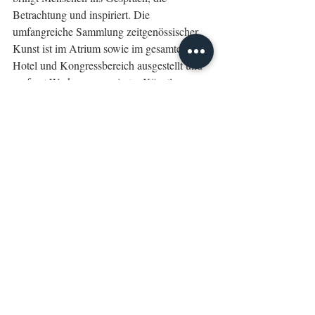
Betrachtung und inspiriert. Die 
umfangreiche Sammlung zeitgenössischer 
Kunst ist im Atrium sowie im gesamten 
Hotel und Kongressbereich ausgestellt und 
umfasst Werke renommierter Künstler, 
darunter Lynn Chadwick, Claudia Comte, 
Tony Cragg, Peter Halley, Rashid Johnson, 
William Kentridge, Jonathan Meese, 
Anselm Reyle, Erwin Wurm u.v.m. 
Der 
Großteil der Kunstwerke befindet sich im 
öffentlichen Bereich und ist allen Gästen 
kostenfrei zugänglich.
www.estrel.com
Estrel Berlin
Waterfront
Europas größtem Hotel- und Kongress-Center
Filtered Rays
Yinka Ilori
Streletzki
Tipps
Hotels
Events