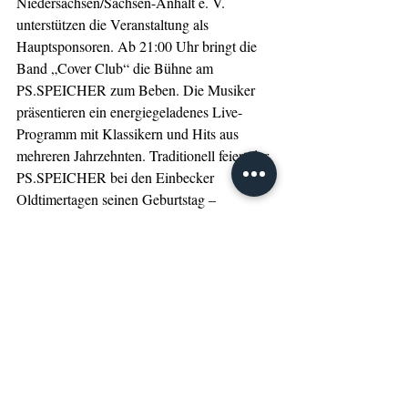
Niedersachsen/Sachsen-Anhalt e. V. 
unterstützen die Veranstaltung als 
Hauptsponsoren. Ab 21:00 Uhr bringt die 
Band „Cover Club“ die Bühne am 
PS.SPEICHER zum Beben. Die Musiker 
präsentieren ein energiegeladenes Live-
Programm mit Klassikern und Hits aus 
mehreren Jahrzehnten. Traditionell feiert der 
PS.SPEICHER bei den Einbecker 
Oldtimertagen seinen Geburtstag – 
mittlerweile schon den elften. Der Eintritt 
zur großen Party ist frei.
Sonntag: Korso und 
Museumsbesuch
Der Sonntag startet ab 11:00 Uhr mit dem 
traditionellen Oldtimer-Korso durch 
Einbeck. Alle Fahrzeuge bis Baujahr 2000 