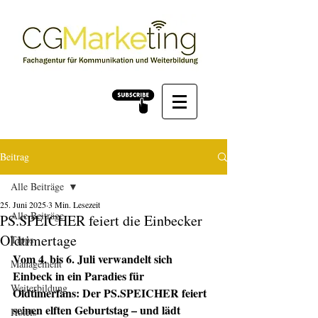
Beitrag
Alle Beiträge
25. Juni 2025
3 Min. Lesezeit
Alle Beiträge
PS.SPEICHER feiert die Einbecker
Oldtimertage
Tipps
Vom 4. bis 6. Juli verwandelt sich 
Management
Einbeck in ein Paradies für 
Weiterbildung
Oldtimerfans: Der PS.SPEICHER feiert 
seinen elften Geburtstag – und lädt 
Hotels