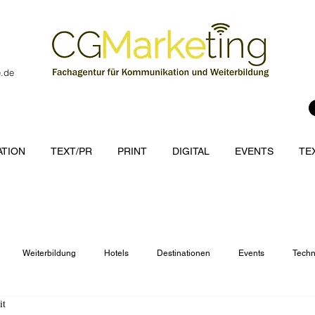
e.de
TION
TEXT/PR
PRINT
DIGITAL
EVENTS
TE
Weiterbildung
Hotels
Destinationen
Events
Techn
it
cations