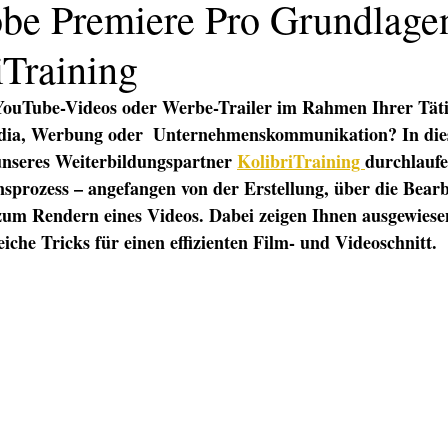
be Premiere Pro Grundlage
iTraining
, YouTube-Videos oder Werbe-Trailer im Rahmen Ihrer Täti
dia, Werbung oder  Unternehmenskommunikation? In dies
unseres Weiterbildungspartner 
KolibriTraining 
durchlaufe
sprozess – angefangen von der Erstellung, über die Bear
 zum Rendern eines Videos. Dabei zeigen Ihnen ausgewiese
iche Tricks für einen effizienten Film- und Videoschnitt.
KATION
TEXT/PR
PRINT
DIGITAL
EVENTS
TEX