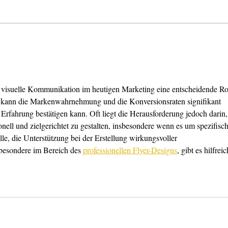
Tipp: Photoshop für
Gute
1
Marketinganwender by
InDe
KOLIBRITRAINING
lern
die visuelle Kommunikation im heutigen Marketing eine entscheidende Ro
n kann die Markenwahrnehmung und die Konversionsraten signifikant 
 Erfahrung bestätigen kann. Oft liegt die Herausforderung jedoch darin,
onell und zielgerichtet zu gestalten, insbesondere wenn es um spezifisch
lle, die Unterstützung bei der Erstellung wirkungsvoller 
besondere im Bereich des 
professionellen Flyer-Designs
, gibt es hilfreic