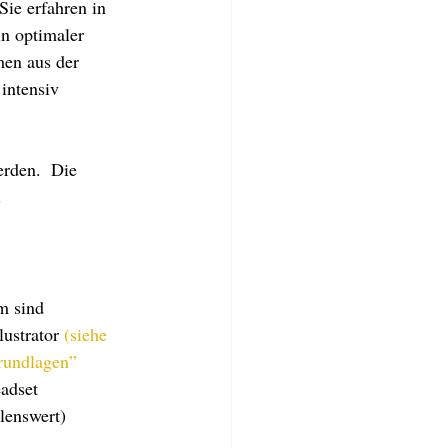
Sie erfahren in 
n optimaler 
en aus der 
intensiv 
rden.  Die 
.
 sind 	
z. B. Grundkenntnisse in Adobe Photoshop CC und/oder Adobe 	Illustrator 
(siehe 
tor Grundlagen”
adset 
lenswert)