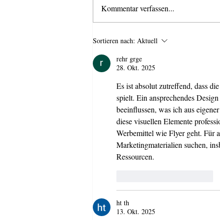
Kommentar verfassen...
Reminder: Online-Workshop
Sortieren nach:
Aktuell
"Digitalisierung" am 26.01.202
rehr grge
28. Okt. 2025
Es ist absolut zutreffend, dass 
spielt. Ein ansprechendes Desig
beeinflussen, was ich aus eigener
diese visuellen Elemente professi
Werbemittel wie Flyer geht. Für a
Marketingmaterialien suchen, ins
Ressourcen.
Gefällt mir
Antworten
ht th
13. Okt. 2025