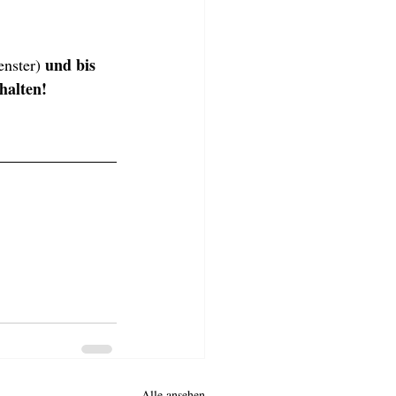
und bis 
enster) 
halten!
Alle ansehen