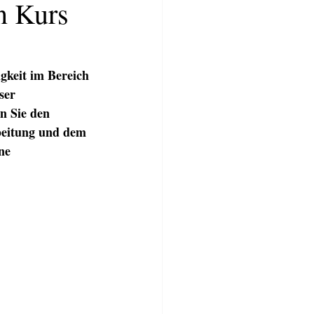
n Kurs
gkeit im Bereich 
er  
n Sie den 
beitung und dem 
ne 
TWERKSTATT
BLOG
More