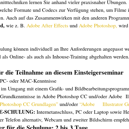
hnitttechniken lernen Sie anhand vieler praxisnaher Übungen. 
elche Formate und Codecs zur Verfügung stehen, um Filme i
ren. Auch auf das Zusammenwirken mit den anderen Programm
d,
 wie z. B. 
Adobe After Effects
 und 
Adobe Photoshop
,
wird 
hulung können individuell an Ihre Anforderungen angepasst we
als Online- als auch als Inhouse-Training abgehalten werden
r die Teilnahme an diesem Einsteigerseminar 
 PC- oder MAC-Kenntnisse
 im Umgang mit einem Grafik- und Bildbearbeitungsprogramm
vorteilhaft, 
 Photoshop CC Grundlagen”
 und/oder 
“Adobe 	Illustra
NE-SCHULUNG:
 Internetanschluss, PC oder Laptop sowie He
er Telefon alternativ, Webcam und zweiter Bildschirm empfeh
 für die Schulung: 2 bis 3 Tage