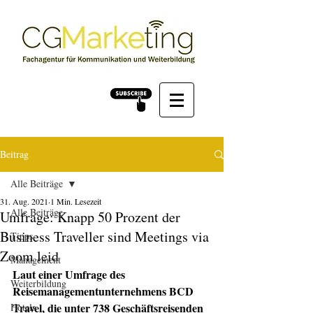
Beitrag
Alle Beiträge
31. Aug. 2021
1 Min. Lesezeit
Alle Beiträge
Umfrage: Knapp 50 Prozent der
Business Traveller sind Meetings via
Tipps
Zoom leid
Management
Laut einer Umfrage des 
Weiterbildung
Reisemanagementunternehmens BCD 
Travel, die unter 738 Geschäftsreisenden 
Hotels