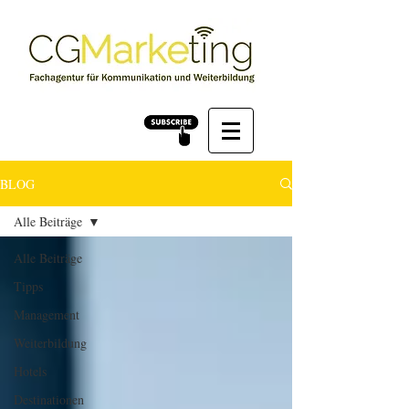
BLOG
Alle Beiträge
Alle Beiträge
Tipps
Management
Weiterbildung
Hotels
Destinationen