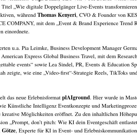
 Titel „Wie digitale Doppelgänger Live-Events transformieren
Thomas Kenyeri
ektiven, während 
, CVO & Founder von KE
OMPANY, mit dem „Event & Brand Experience Trend Re
n einordnete.
eferten u.a. Pia Leimke, Business Development Manager Germa
 American Express Global Business Travel, mit dem Research
ettable events“ sowie Lea Sindel, PR, Events & Education Spe
ah zeigte, wie eine „Video-first“-Strategie Reels, TikToks un
plAIground
lt das neue Erlebnisformat 
. Hier wurde in Mast
 wie Künstliche Intelligenz Eventkonzepte und Marketingproze
 kreative Möglichkeiten eröffnet. Zu den inhaltlichen Höhepu
sion „Prompt, don’t pitch: Wie KI dein Eventgeschäft entlaste
 Götze
, Experte für KI in Event- und Erlebniskommunikation