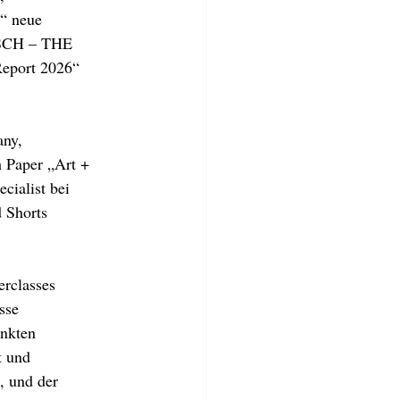
“ neue 
SCH – THE 
port 2026“ 
ny, 
 Paper „Art + 
cialist bei 
d Shorts 
erclasses 
sse 
nkten 
t und 
, und der 