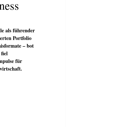
iness
le als führender 
rten Portfolio 
isformate – bot 
iel 
mpulse für 
wirtschaft.
TWERKSTATT
BLOG
More