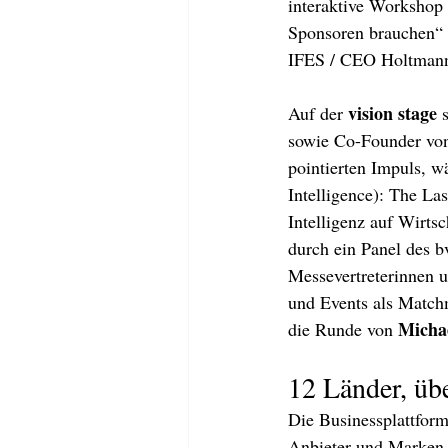
interaktive Workshop
Sponsoren brauchen“ 
IFES / CEO Holtman
vision stage 
Auf der 
sowie Co-Founder von
pointierten Impuls, w
Intelligence): The La
Intelligenz auf Wirts
durch ein Panel des 
Messevertreterinnen 
und Events als Matchm
Micha
die Runde von 
12 Länder, üb
Die Businessplattform
Anbieter und Marken a