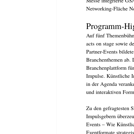
Messe integrierte GS
Networking-Fläche Ne
Programm-Hig
Auf fünf Themenbühnen
acts on stage sowie de
Partner-Events bildete
Branchenthemen ab. Da
Branchenplattform für
Impulse. Künstliche I
in der Agenda verank
und interaktiven For
Zu den gefragtesten S
Impulsgebern überzeu
Events – Wie Künstlic
Eventformate strategis