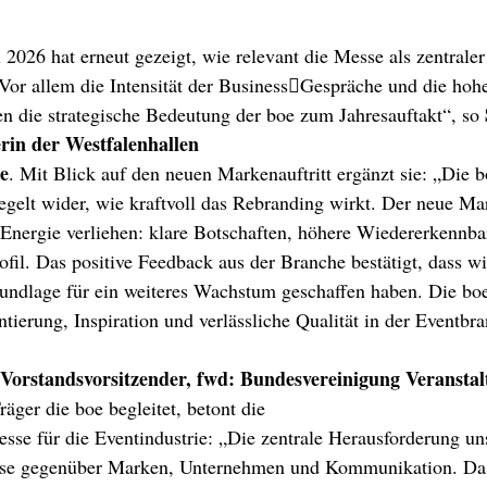
 2026 hat erneut gezeigt, wie relevant die Messe als zentrale
 Vor allem die Intensität der Business￾Gespräche und die hohe
en die strategische Bedeutung der boe zum Jahresauftakt“, so 
rin der Westfalenhallen 
e
. Mit Blick auf den neuen Markenauftritt ergänzt sie: „Die b
egelt wider, wie kraftvoll das Rebranding wirkt. Der neue Mar
 Energie verliehen: klare Botschaften, höhere Wiedererkennbar
rofil. Das positive Feedback aus der Branche bestätigt, dass w
Grundlage für ein weiteres Wachstum geschaffen haben. Die boe
tierung, Inspiration und verlässliche Qualität in der Eventbr
 Vorstandsvorsitzender, fwd: Bundesvereinigung Veranstal
Träger die boe begleitet, betont die 
se für die Eventindustrie: „Die zentrale Herausforderung unse
rise gegenüber Marken, Unternehmen und Kommunikation. Da