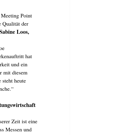
r Meeting Point 
 Qualität der 
Sabine Loos, 
oe 
kenauftritt hat 
keit und ein 
ir mit diesem 
 steht heute 
anche.“
tungswirtschaft 
rer Zeit ist eine 
ss Messen und 