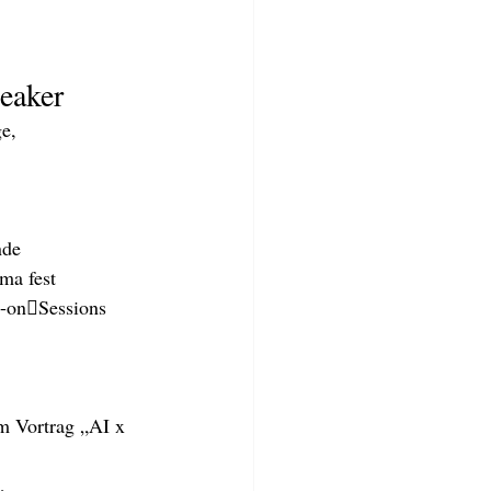
eaker
e, 
nde 
ma fest 
s-on￾Sessions 
m Vortrag „AI x 
, 