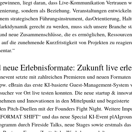
gewinnen, liegt daran, dass Live-Kommunikation Vertrauen wi
zenierung, sondern als Beziehung. Veranstaltungen entwickeln
inem strategischen Führungsinstrument, dasOrientierung, Hal
arktdynamik gerecht zu werden, muss sich unsere Branche stä
und neue Zusammenschlüsse, die es ermöglichen, Ressourcen 
 auf die zunehmende Kurzfristigkeit von Projekten zu reagieren
entar.“
 neue Erlebnisformate: Zukunft live erl
nevent setzte mit zahlreichen Premieren und neuen Formaten 
spw. eBrain das erste KI-basierte Guest-Management-System v
ucher vor Ort live testen konnten. Die neue startup & innova
nehmen und Innovationen in den Mittelpunkt und begeisterte 
en Pitch-Duellen mit der Founders Fight Night. Weitere Impu
t „FORMAT SHIFT“ und das neue Special KI-Event plAIgroun
gramm durch Fireside Talks, neue Stages sowie erstmals das 