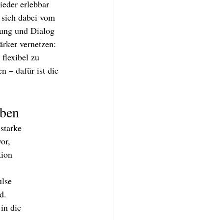
eder erlebbar 
 sich dabei vom 
tung und Dialog 
rker vernetzen: 
flexibel zu 
 – dafür ist die 
eben
starke 
or, 
tion 
lse 
d. 
in die 