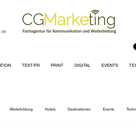
e.de
TION
TEXT/PR
PRINT
DIGITAL
EVENTS
TE
Weiterbildung
Hotels
Destinationen
Events
Techn
cations