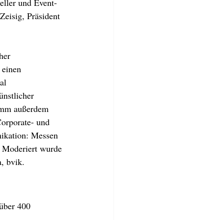
ller und Event-
eisig, Präsident 
her 
 einen 
al 
nstlicher 
ramm außerdem 
orporate- und 
ikation: Messen 
. Moderiert wurde 
, bvik.
 über 400 