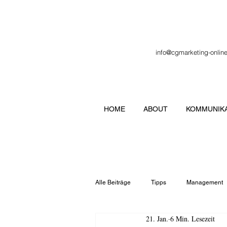
info@cgmarketing-onlin
HOME
ABOUT
KOMMUNIKA
Alle Beiträge
Tipps
Management
21. Jan.
6 Min. Lesezeit
Veranstaltung
Verbände
Lo