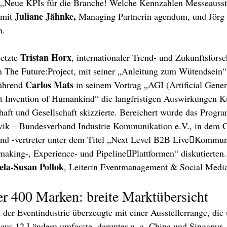
 „Neue KPIs für die Branche! Welche Kennzahlen Messeausste
Juliane Jähnke,
mit 
 Managing Partnerin agendum, und Jörg Z
n.
Tristan Horx
setzte 
, internationaler Trend- und Zukunftsforsc
 The Future:Project, mit seiner „Anleitung zum Wütendsein“
Carlos Mats
ährend 
 in seinem Vortrag „AGI (Artificial Gener
st Invention of Humankind“ die langfristigen Auswirkungen Kü
chaft und Gesellschaft skizzierte. Bereichert wurde das Prog
bvik – Bundesverband Industrie Kommunikation e.V., in dem C
und -vertreter unter dem Titel „Next Level B2B Live￾Kommun
aking-, Experience- und Pipeline￾Plattformen“ diskutierten
ela-Susan Pollok
, Leiterin Eventmanagement & Social Media
er 400 Marken: breite Marktübersicht
 der Eventindustrie überzeugte mit einer Ausstellerrange, die
us 12 Ländern umfasste, darunter u. a. China und Singapur, 