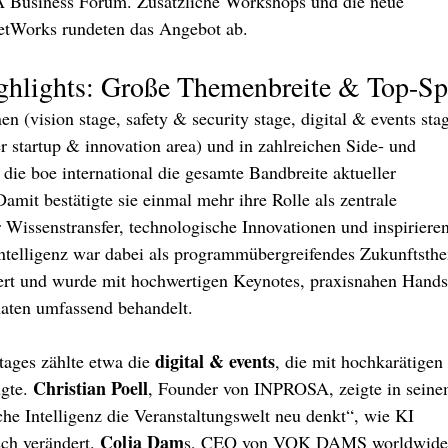
A Business Forum. Zusätzliche Workshops und die neue 
tWorks rundeten das Angebot ab.
hlights: Große Themenbreite & Top-Sp
 (vision stage, safety & security stage, digital & events stag
r startup & innovation area) und in zahlreichen Side- und 
 die boe international die gesamte Bandbreite aktueller 
mit bestätigte sie einmal mehr ihre Rolle als zentrale 
 Wissenstransfer, technologische Innovationen und inspiriere
ntelligenz war dabei als programmübergreifendes Zukunftsthe
ert und wurde mit hochwertigen Keynotes, praxisnahen Hand
maten umfassend behandelt.
digital & events
tages zählte etwa die 
, die mit hochkarätigen 
Christian Poell
gte. 
, Founder von INPROSA, zeigte in seine
he Intelligenz die Veranstaltungswelt neu denkt“, wie KI 
Colja Dam
ch verändert. 
s, CEO von VOK DAMS worldwide