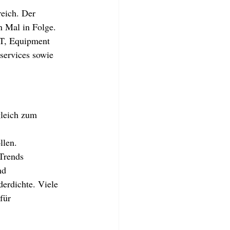
eich. Der 
n Mal in Folge. 
IT, Equipment 
services sowie 
gleich zum 
llen.
Trends 
nd 
erdichte. Viele 
für 