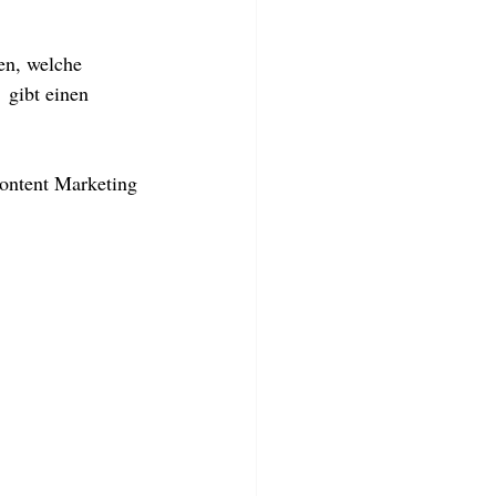
en, welche 
gibt einen 
ontent Marketing 
TWERKSTATT
BLOG
More