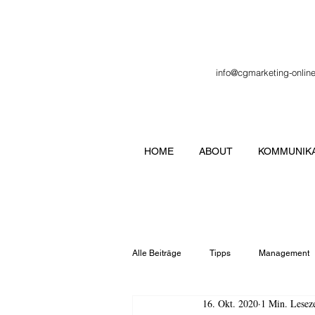
info@cgmarketing-onlin
HOME
ABOUT
KOMMUNIKA
Alle Beiträge
Tipps
Management
16. Okt. 2020
1 Min. Leseze
Veranstaltung
Verbände
Lo