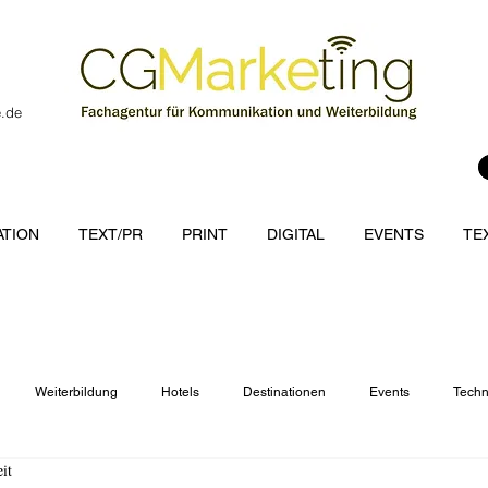
e.de
TION
TEXT/PR
PRINT
DIGITAL
EVENTS
TE
Weiterbildung
Hotels
Destinationen
Events
Techn
it
cations