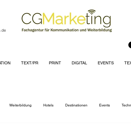
e.de
TION
TEXT/PR
PRINT
DIGITAL
EVENTS
TE
Weiterbildung
Hotels
Destinationen
Events
Techn
cations