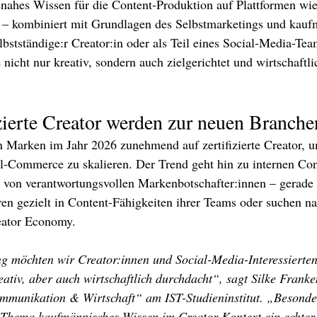
isnahes Wissen für die Content-Produktion auf Plattformen wie
– kombiniert mit Grundlagen des Selbstmarketings und kauf
bstständige:r Creator:in oder als Teil eines Social-Media-Te
e nicht nur kreativ, sondern auch zielgerichtet und wirtschaftli
izierte Creator werden zur neuen Branch
 Marken im Jahr 2026 zunehmend auf zertifizierte Creator, u
l-Commerce zu skalieren. Der Trend geht hin zu internen Co
u von verantwortungsvollen Markenbotschafter:innen – gerade
en gezielt in Content-Fähigkeiten ihrer Teams oder suchen n
eator Economy.
g möchten wir Creator:innen und Social-Media-Interessierten 
ativ, aber auch wirtschaftlich durchdacht“, sagt Silke Franke
mmunikation & Wirtschaft“ am IST-Studieninstitut. „Besonde
as Thema kaufmännisches Wissen im Creator-Kontext ein echt