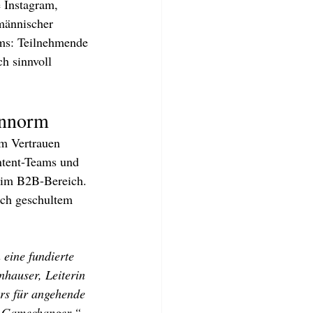
 Instagram, 
männischer 
ams: Teilnehmende 
ch sinnvoll 
ennorm
m Vertrauen 
ntent-Teams und 
 im B2B-Bereich. 
ach geschultem 
eine fundierte 
nhauser, Leiterin 
rs für angehende 
er Gamechanger.“