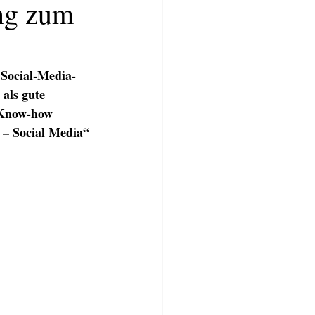
ung zum
 Social-Media-
als gute 
-Know-how 
 – Social Media“ 
TWERKSTATT
BLOG
More