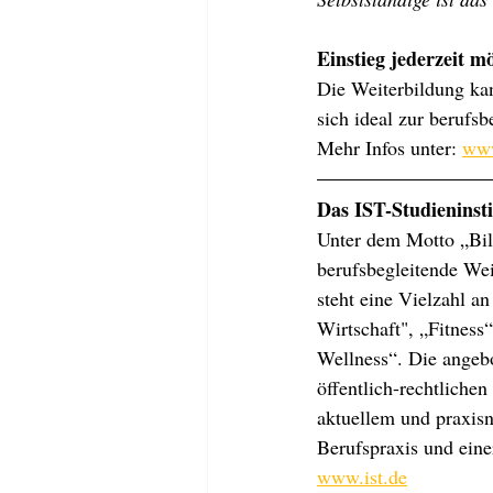
Einstieg jederzeit m
Die Weiterbildung kan
sich ideal zur berufsb
Mehr Infos unter: 
www
Das IST-Studieninsti
Unter dem Motto „Bild
berufsbegleitende Wei
steht eine Vielzahl a
Wirtschaft", „Fitnes
Wellness“. Die angeb
öffentlich-rechtliche
aktuellem und praxis
Berufspraxis und ein
www.ist.de