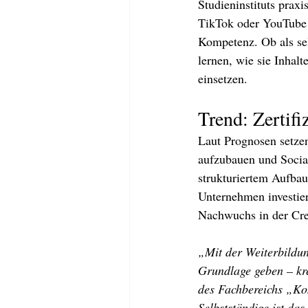
Studieninstituts prax
TikTok oder YouTube 
Kompetenz. Ob als sel
lernen, wie sie Inhalt
einsetzen.
Trend: Zertif
Laut Prognosen setzen
aufzubauen und Socia
strukturiertem Aufba
Unternehmen investier
Nachwuchs in der Cr
„Mit der Weiterbildun
Grundlage geben – kre
des Fachbereichs „Ko
Selbstständige ist d