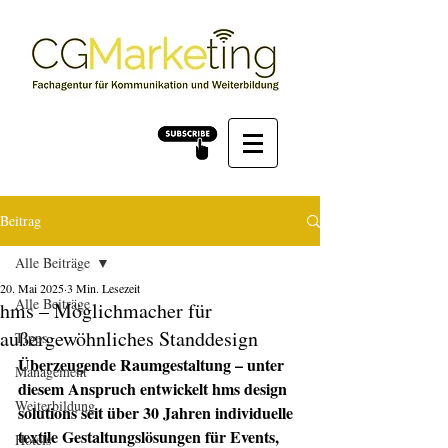
Beitrag
Alle Beiträge
20. Mai 2025
3 Min. Lesezeit
Alle Beiträge
hms – Möglichmacher für
außergewöhnliches Standdesign
Tipps
Überzeugende Raumgestaltung – unter 
Management
diesem Anspruch entwickelt hms design 
Weiterbildung
solutions seit über 30 Jahren individuelle 
textile Gestaltungslösungen für Events, 
Hotels