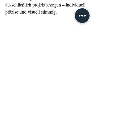
ausschließlich projektbezogen – individuell, 
präzise und visuell stimmig.
Mehr als Verkleidung: 
Räume neu denken
Mit textilen Elementen lassen sich nicht nur 
Messestände inszenieren – auch Hallen, 
Trennwände oder ganze Raumzonen 
können strukturiert, gegliedert und 
emotional aufgeladen werden. Die 
Textillösungen fügen sich flexibel in 
bestehende Systeme ein oder definieren 
völlig neue Raumstrukturen – funktional, 
leicht und temporär.
Auch ergänzende Produkte wie 3D-
Raumkörper, aufblasbare Leuchtskulpturen 
oder Stretchhussen erweitern das Angebot – 