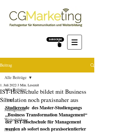
Beitrag
Alle Beiträge
1. Juli 2022
3 Min. Lesezeit
Alle Beiträge
IST-Hochschule bildet mit Business
Simulation noch praxisnaher aus
Tipps
Studierende  des Master-Studiengangs 
Management
„Business Transformation Management“ 
Weiterbildung
der  IST-Hochschule für Management 
werden ab sofort noch praxisorientierter 
Hotels