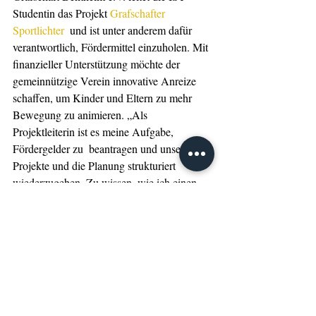
Studentin das Projekt 
Grafschafter 
Sportlichter
  und ist unter anderem dafür 
verantwortlich, Fördermittel einzuholen. Mit 
finanzieller Unterstützung möchte der 
gemeinnützige Verein innovative Anreize 
schaffen, um Kinder und Eltern zu mehr 
Bewegung zu animieren. „Als 
Projektleiterin ist es meine Aufgabe, 
Fördergelder zu  beantragen und unsere 
Projekte und die Planung strukturiert 
wiederzugeben. Zu wissen, wie ich einen 
Businessplan und  Finanzierungspläne 
schreibe, Kennzahlen richtig interpretiere 
und entsprechende 
Geschäftsentscheidungen treffe, hilft mir bei 
meiner täglichen Arbeit enorm.“
Weitere Informationen zum Master-