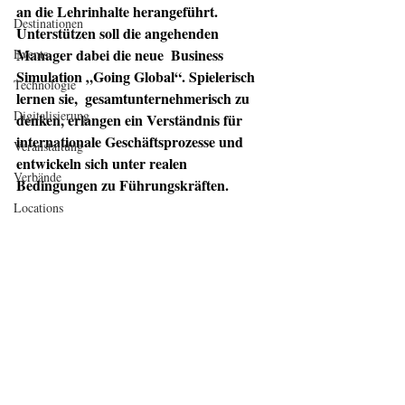
an die Lehrinhalte herangeführt. 
Destinationen
Unterstützen soll die angehenden 
Manager dabei die neue  Business 
Events
Simulation „Going Global“. Spielerisch 
Technologie
lernen sie,  gesamtunternehmerisch zu 
Digitalisierung
denken, erlangen ein Verständnis für 
internationale Geschäftsprozesse und 
Veranstaltung
entwickeln sich unter realen  
Verbände
Bedingungen zu Führungskräften. 
Locations