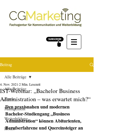
Beitrag
Alle Beiträge
4. Nov. 2021
2 Min. Lesezeit
Alle Beiträge
IST-Webinar: „Bachelor Business
Administration – was erwartet mich?“
Tipps
Den praxisnahen und modernen 
Management
Bachelor-Studiengang „Business 
Weiterbildung
Administration“ können Abiturienten, 
Berufserfahrene und Quereinsteiger an 
Hotels