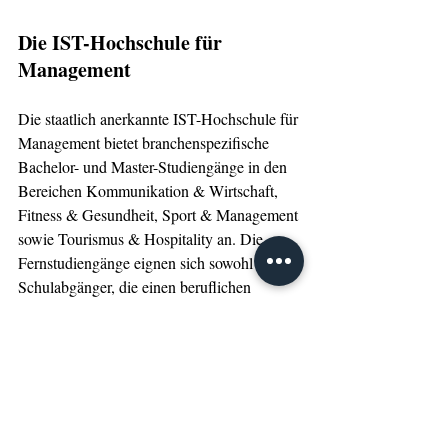
Die IST-Hochschule für 
Management
Die staatlich anerkannte IST-Hochschule für 
Management bietet branchenspezifische 
Bachelor- und Master-Studiengänge in den 
Bereichen Kommunikation & Wirtschaft, 
Fitness & Gesundheit, Sport & Management 
sowie Tourismus & Hospitality an. Die 
Fernstudiengänge eignen sich sowohl für 
Schulabgänger, die einen beruflichen 
Einstieg in die jeweilige Branche anstreben, 
als auch für Personen, die bereits über 
Berufserfahrung verfügen und den nächsten 
Karriereschritt vorbereiten möchten. Alle 
Angebote zeichnen sich aus durch eine 
hohe Flexibilität, eine moderne 