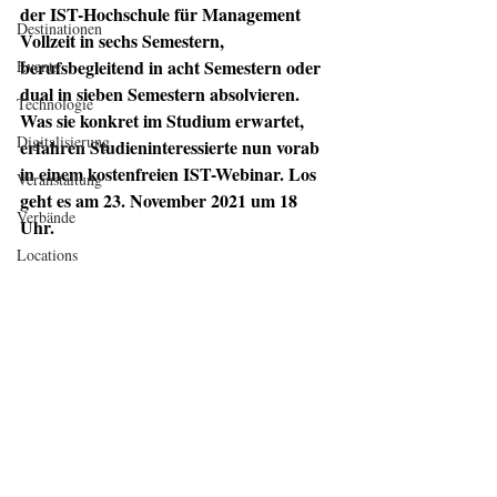
der IST-Hochschule für Management 
Destinationen
Vollzeit in sechs Semestern, 
berufsbegleitend in acht Semestern oder 
Events
dual in sieben Semestern absolvieren. 
Technologie
Was sie konkret im Studium erwartet, 
Digitalisierung
erfahren Studieninteressierte nun vorab 
in einem kostenfreien IST-Webinar. Los 
Veranstaltung
geht es am 23. November 2021 um 18 
Verbände
Uhr.
Locations