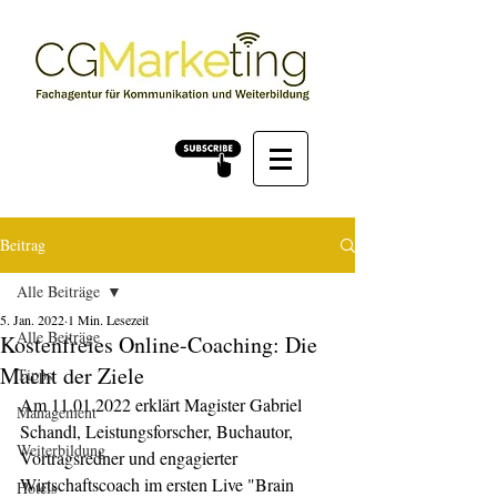
Beitrag
Alle Beiträge
5. Jan. 2022
1 Min. Lesezeit
Alle Beiträge
Kostenfreies Online-Coaching: Die
Macht der Ziele
Tipps
Am 11.01.2022 erklärt Magister Gabriel 
Management
Schandl, Leistungsforscher, Buchautor, 
Weiterbildung
Vortragsredner und engagierter 
Wirtschaftscoach im ersten Live "Brain 
Hotels