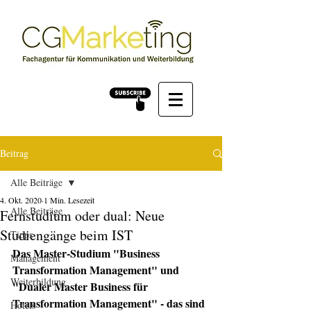
Beitrag
Alle Beiträge
4. Okt. 2020
1 Min. Lesezeit
Alle Beiträge
Fernstudium oder dual: Neue
Studiengänge beim IST
Tipps
Das Master-Studium "Business 
Management
Transformation Management" und 
Weiterbildung
"Dualer Master Business für 
Transformation Management" - das sind 
Hotels