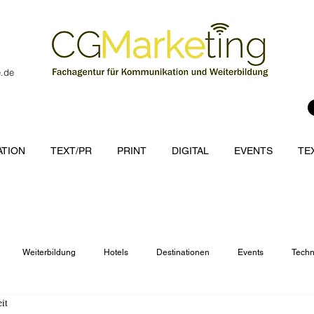
e.de
TION
TEXT/PR
PRINT
DIGITAL
EVENTS
TE
Weiterbildung
Hotels
Destinationen
Events
Techn
it
cations