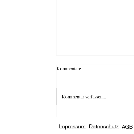
Kommentare
Kommentar verfassen...
Kostenfreies IST-Webinar „Big
Deal Geschäft – E-Commerce"
Impressum
Datenschutz
AGB