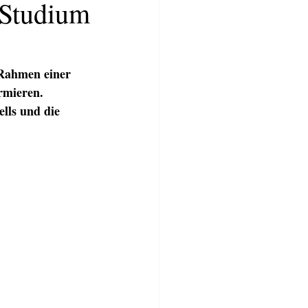
 Studium
Rahmen einer 
rmieren. 
lls und die 
TWERKSTATT
BLOG
More