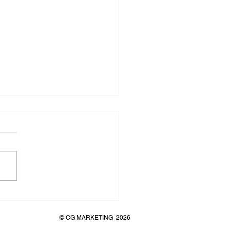
enfreies IST-Trendwebinar
mme wirkt“
© CG MARKETING
2026