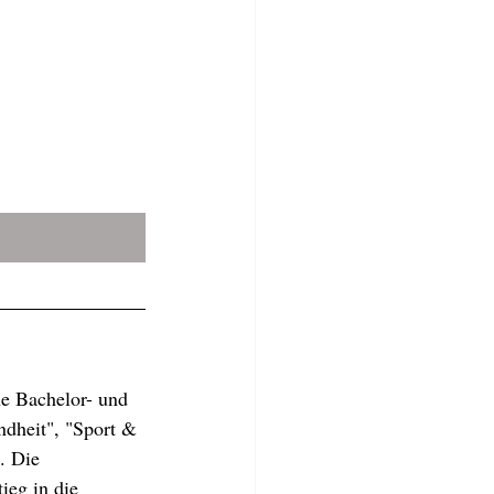
e Bachelor- und 
dheit", "Sport & 
. Die 
ieg in die 