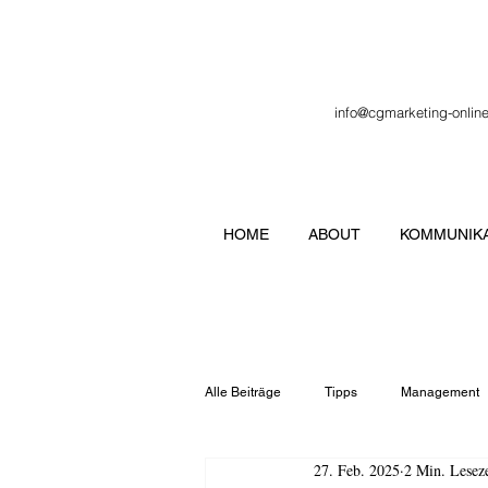
info@cgmarketing-onlin
HOME
ABOUT
KOMMUNIKA
Alle Beiträge
Tipps
Management
27. Feb. 2025
2 Min. Leseze
Veranstaltung
Verbände
Lo