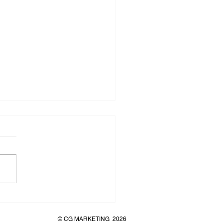
Hochschule für
gement lädt ein zum „Tag
© CG MARKETING
2026
offenen Tür“