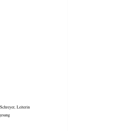
chreyer, Leiterin 
gesang