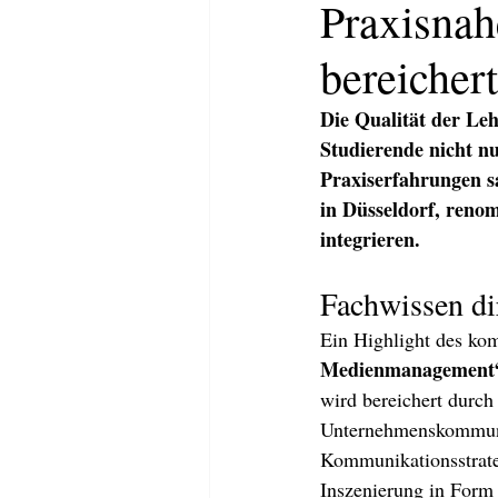
Praxisnah
bereicher
Die Qualität der Leh
Studierende nicht n
Praxiserfahrungen s
in Düsseldorf, reno
integrieren.
Fachwissen dir
Ein Highlight des ko
Medienmanagement
HOME
ABOUT
KOMMUNI
wird bereichert durch 
Unternehmenskommunika
Kommunikationsstrate
Inszenierung in Form 