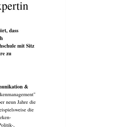
pertin
rt, dass 
h 
schule mit Sitz 
re zu 
nikation &  
rkenmanagement" 
TWERKSTATT
BLOG
More
ber neun Jahre die 
ispielsweise die 
rken-
litik-, 