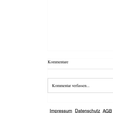
Kommentare
Kommentar verfassen...
Kostenfrei schnuppern: IST
erweitert "Studium für alle" um
Impressum
Datenschutz
AGB
Tourismus-Inhalte