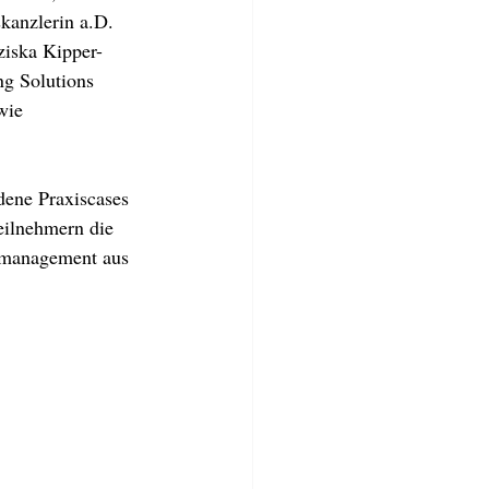
kanzlerin a.D. 
iska Kipper-
g Solutions 
wie 
ene Praxiscases 
eilnehmern die 
smanagement aus 