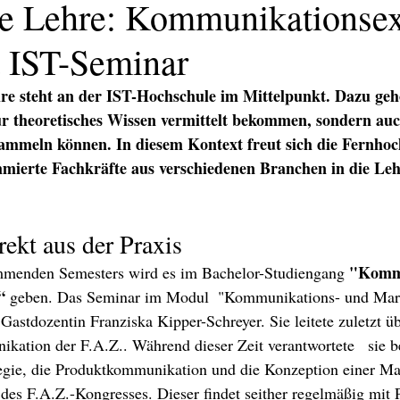
e Lehre: Kommunikationsex
t IST-Seminar
re steht an der IST-Hochschule im Mittelpunkt. Dazu gehö
ur theoretisches Wissen vermittelt bekommen, sondern auc
ammeln können. In diesem Kontext freut sich die Fernhoch
mmierte Fachkräfte aus verschiedenen Branchen in die Leh
ekt aus der Praxis
"Kommu
mmenden Semesters wird es im Bachelor-Studiengang 
“
 geben. Das Seminar im Modul  "Kommunikations- und Ma
KATION
TEXT/PR
PRINT
DIGITAL
EVENTS
TEX
Gastdozentin Franziska Kipper-Schreyer. Sie leitete zuletzt ü
tion der F.A.Z.. Während dieser Zeit verantwortete   sie be
gie, die Produktkommunikation und die Konzeption einer Ma
des F.A.Z.-Kongresses. Dieser findet seither regelmäßig mit Po