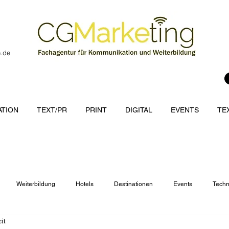
e.de
TION
TEXT/PR
PRINT
DIGITAL
EVENTS
TE
Weiterbildung
Hotels
Destinationen
Events
Techn
it
cations