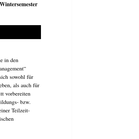
 Wintersemester 
e in den 
Management“ 
ich sowohl für 
eben, als auch für 
tt vorbereiten 
ildungs- bzw. 
iner Teilzeit-
ischen 