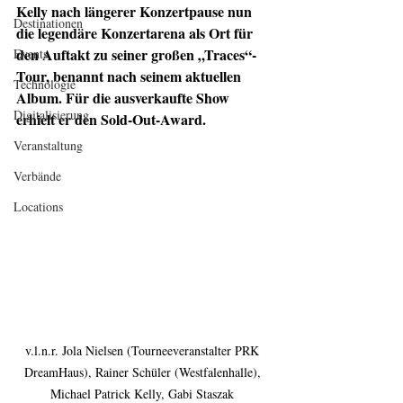
Kelly nach längerer Konzertpause nun 
Destinationen
die legendäre Konzertarena als Ort für 
den Auftakt zu seiner großen „Traces“-
Events
Tour, benannt nach seinem aktuellen 
Technologie
Album. Für die ausverkaufte Show 
Digitalisierung
erhielt er den Sold-Out-Award.
Veranstaltung
Verbände
Locations
v.l.n.r. Jola Nielsen (Tourneeveranstalter PRK 
DreamHaus), Rainer Schüler (Westfalenhalle), 
Michael Patrick Kelly, Gabi Staszak 