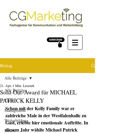
Beitrag
Alle Beiträge
21. Apr.
1 Min. Lesezeit
Alle Beiträge
Sold-Out-Award für MICHAEL
PATRICK KELLY
Tipps
Schon mit der Kelly Family war er 
Management
zahlreiche Male in der Westfalenhalle zu 
Weiterbildung
Gast, erlebte hier emotionale Auftritte. In 
diesem Jahr wählte Michael Patrick 
Hotels