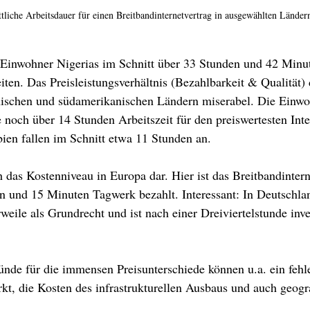
tliche Arbeitsdauer für einen Breitbandinternetvertrag in ausgewählten Länder
inwohner Nigerias im Schnitt über 33 Stunden und 42 Minute
iten. Das Preisleistungsverhältnis (Bezahlbarkeit & Qualität) d
anischen und südamerikanischen Ländern miserabel. Die Einw
 noch über 14 Stunden Arbeitszeit für den preiswertesten Inte
bien fallen im Schnitt etwa 11 Stunden an.
h das Kostenniveau in Europa dar. Hier ist das Breitbandintern
n und 15 Minuten Tagwerk bezahlt. Interessant: In Deutschlan
weile als Grundrecht und ist nach einer Dreiviertelstunde inves
nde für die immensen Preisunterschiede können u.a. ein feh
t, die Kosten des infrastrukturellen Ausbaus und auch geogr