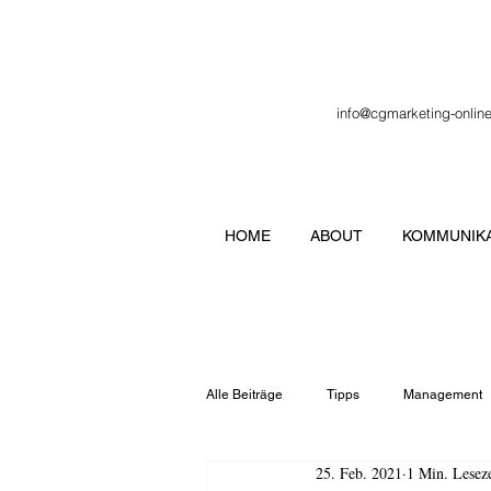
info@cgmarketing-onlin
HOME
ABOUT
KOMMUNIKA
Alle Beiträge
Tipps
Management
25. Feb. 2021
1 Min. Leseze
Veranstaltung
Verbände
Lo