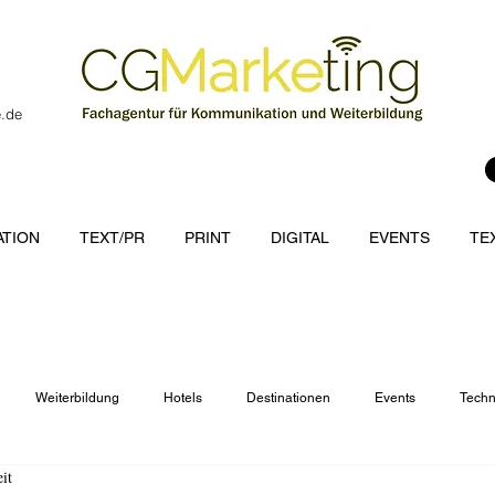
e.de
TION
TEXT/PR
PRINT
DIGITAL
EVENTS
TE
Weiterbildung
Hotels
Destinationen
Events
Techn
it
cations