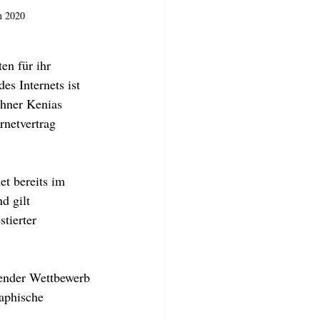
n 2020 
n für ihr 
es Internets ist 
ohner Kenias 
rnetvertrag 
et bereits im 
d gilt 
tierter 
lender Wettbewerb 
aphische 