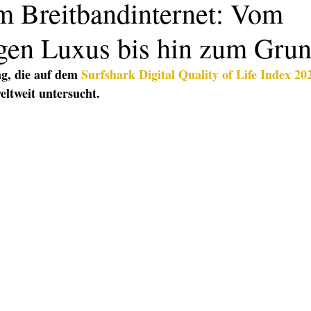
m Breitbandinternet: Vom
igen Luxus bis hin zum Grun
g, die auf dem 
Surfshark Digital Quality of Life Index 20
ltweit untersucht.
KATION
TEXT/PR
PRINT
DIGITAL
EVENTS
TEX