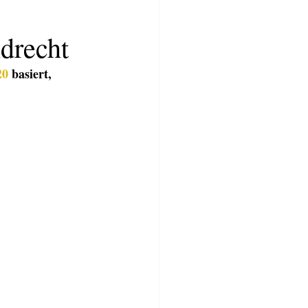
drecht
20
 basiert, 
TWERKSTATT
BLOG
More