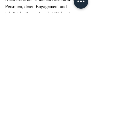
Personen, deren Engagement und 
inhaltliche Kompetenz bei Diskussionen 
oder in Foren und Chats Ihnen positiv 
aufgefallen sind,  nachverfolgen. Vernetzen 
Sie sich mit diesem Personenkreis entweder 
über eine Kontaktanfrage via XING oder 
LinkedIn oder auch mit einer E-Mail, wenn 
der Kontakt bereits etwas tiefergehend war. 
Weiterbildung
Kommunikation
Eventbranche
Veranstaltung
Networking
Business Events
Geschäftsbeziehung
Netzwerken
Kontaktpflege
Kontaktanfrage
Tipps
Management
Aktuelle Beiträge
Alle ansehen