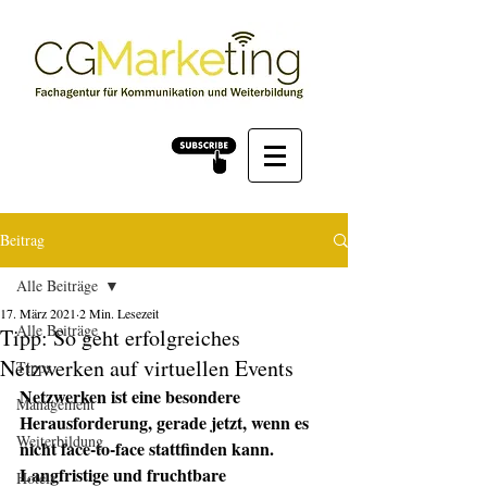
Beitrag
Alle Beiträge
17. März 2021
2 Min. Lesezeit
Alle Beiträge
Tipp: So geht erfolgreiches
Netzwerken auf virtuellen Events
Tipps
Netzwerken ist eine besondere 
Management
Herausforderung, gerade jetzt, wenn es 
Weiterbildung
nicht face-to-face stattfinden kann. 
Langfristige und fruchtbare 
Hotels