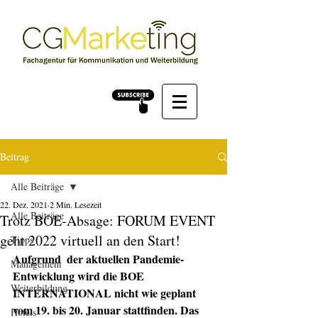
Beitrag
Alle Beiträge
22. Dez. 2021
2 Min. Lesezeit
Alle Beiträge
Trotz BOE-Absage: FORUM EVENT
geht 2022 virtuell an den Start!
Tipps
Aufgrund  der aktuellen Pandemie-
Management
Entwicklung wird die BOE 
Weiterbildung
INTERNATIONAL nicht wie geplant 
vom 19. bis 20. Januar stattfinden. Das 
Hotels