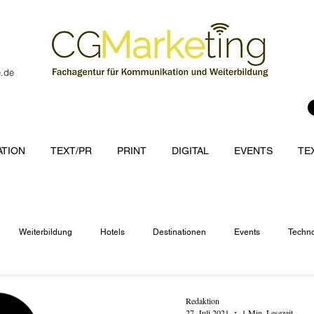
e.de
TION
TEXT/PR
PRINT
DIGITAL
EVENTS
TE
Weiterbildung
Hotels
Destinationen
Events
Techno
cations
Redaktion
27. Juli 2021
1 Min. Lesezeit