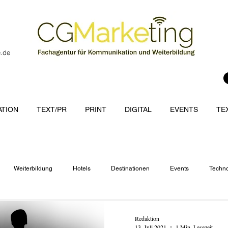
e.de
TION
TEXT/PR
PRINT
DIGITAL
EVENTS
TE
Weiterbildung
Hotels
Destinationen
Events
Techno
cations
Redaktion
13. Juli 2021
1 Min. Lesezeit