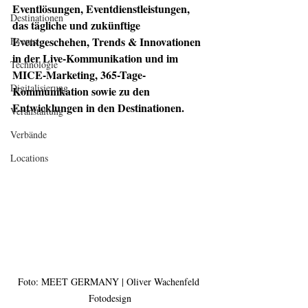
Eventlösungen, Eventdienstleistungen, 
Destinationen
das tägliche und zukünftige 
Eventgeschehen, Trends & Innovationen 
Events
in der Live-Kommunikation und im 
Technologie
MICE-Marketing, 365-Tage-
Digitalisierung
Kommunikation sowie zu den 
Entwicklungen in den Destinationen.  
Veranstaltung
Verbände
Locations
Foto: MEET GERMANY | Oliver Wachenfeld 
Fotodesign