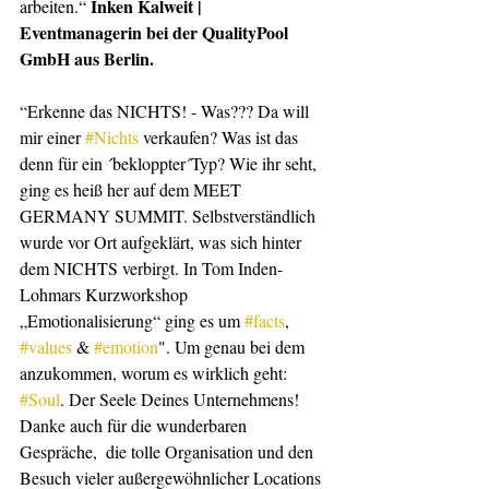
Inken Kalweit | 
arbeiten.“ 
Eventmanagerin bei der QualityPool 
GmbH aus Berlin.
“Erkenne das NICHTS! - Was??? Da will 
mir einer 
#Nichts
 verkaufen? Was ist das 
denn für ein ´bekloppter´Typ? Wie ihr seht, 
ging es heiß her auf dem MEET 
GERMANY SUMMIT. Selbstverständlich 
wurde vor Ort aufgeklärt, was sich hinter 
dem NICHTS verbirgt. In Tom Inden-
Lohmars Kurzworkshop 
„Emotionalisierung“ ging es um 
#facts
, 
#values
 & 
#emotion
". Um genau bei dem 
anzukommen, worum es wirklich geht: 
#Soul
. Der Seele Deines Unternehmens! 
Danke auch für die wunderbaren 
Gespräche,  die tolle Organisation und den 
Besuch vieler außergewöhnlicher Locations 