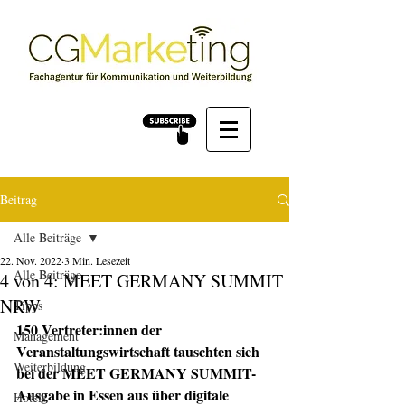
Beitrag
Alle Beiträge
22. Nov. 2022
3 Min. Lesezeit
Alle Beiträge
4 von 4: MEET GERMANY SUMMIT
NRW
Tipps
150 Vertreter:innen der 
Management
Veranstaltungswirtschaft tauschten sich 
Weiterbildung
bei der MEET GERMANY SUMMIT-
Ausgabe in Essen aus über digitale 
Hotels