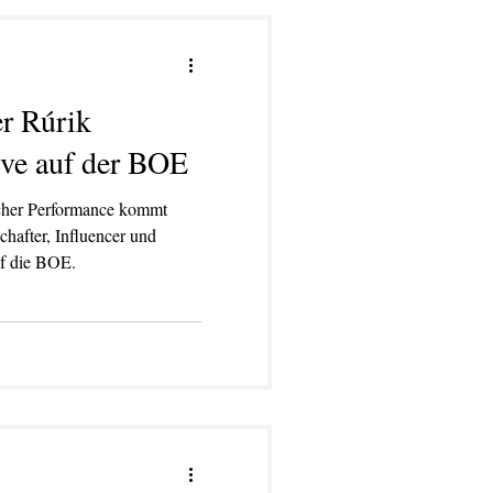
er Rúrik
ive auf der BOE
cher Performance kommt
hafter, Influencer und
uf die BOE.