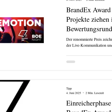
BrandEx Award 
Projekte ziehen 
Bewertungsrund
Der renommierte Preis zeich
der Live-Kommunikation und
KATION
TEXT/PR
PRINT
DIGITAL
EVENTS
TEX
Tipp
4. Juni 2025
2 Min. Lesezeit
Einreicherphase