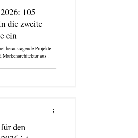
2026: 105
in die zweite
e ein
net herausragende Projekte
 Markenarchitektur aus .
TWERKSTATT
BLOG
More
 für den