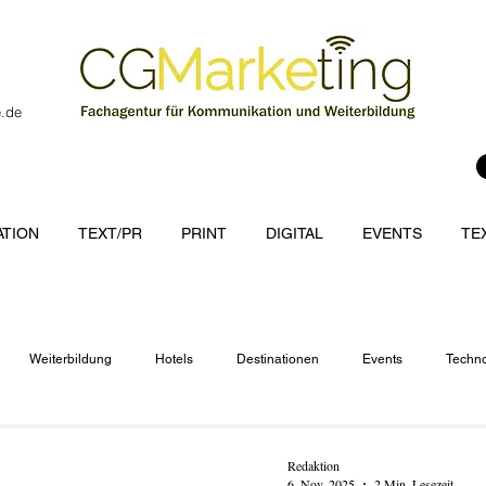
e.de
TION
TEXT/PR
PRINT
DIGITAL
EVENTS
TE
Weiterbildung
Hotels
Destinationen
Events
Techno
cations
Redaktion
6. Nov. 2025
2 Min. Lesezeit