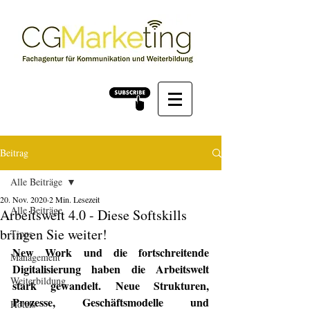
Beitrag
Alle Beiträge
20. Nov. 2020
2 Min. Lesezeit
Alle Beiträge
Arbeitswelt 4.0 - Diese Softskills
bringen Sie weiter!
Tipps
New Work und die fortschreitende 
Management
Digitalisierung haben die Arbeitswelt 
Weiterbildung
stark gewandelt. Neue Strukturen, 
Prozesse, Geschäftsmodelle und 
Hotels