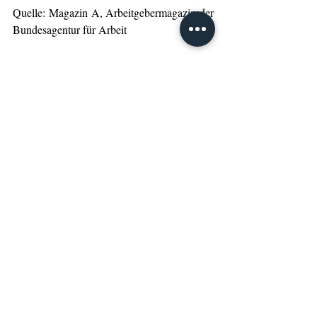
Quelle: Magazin A, Arbeitgebermagazin der 
Bundesagentur für Arbeit
An den neuen Skills arbeiten Sie schon? 
Aber Sie möchten sich auch fachlich 
weiterqualifizieren?
Lust auf fachliche 
Weiterbildung...?
Anregungen zu einzelnen Fortbildungen 
im Bereich Medien, IT und 3D 
KolibriTraining 
Studienmöglichkeiten im Bereich 
Kommunikation und Wirtschaft 
dual oder in Voll- und Teilzeit
IST-Studieninstitut / IST-Hochschule für 