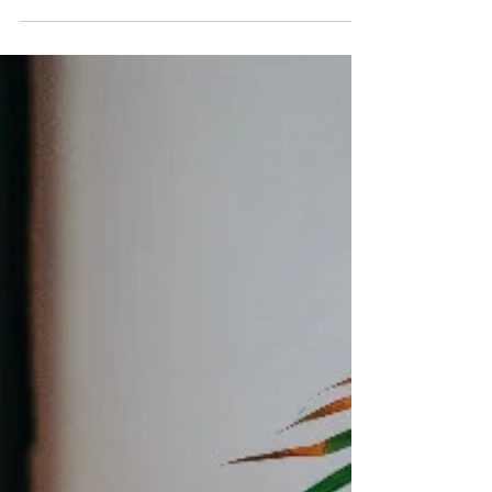
digitalen Marketing boomen
Neu beim IST im Bildungsangebot: der interdisziplinäre
Bachelor-Studiengang „Online-Marketing und
Marketingmanagement“.